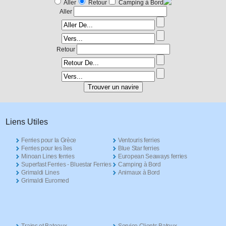
Aller
Retour
Camping à Bord
Aller
Retour
Liens Utiles
Ferries pour la Grèce
Ventouris ferries
Ferries pour les îles
Blue Star ferries
Minoan Lines ferries
European Seaways ferries
Superfast Ferries - Bluestar Ferries
Camping à Bord
Grimaldi Lines
Animaux à Bord
Grimaldi Euromed