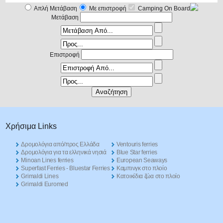
Απλή Μετάβαση
Με επιστροφή
Camping On Board
Μετάβαση
Επιστροφή
Χρήσιμα Links
Δρομολόγια από/προς Ελλάδα
Ventouris ferries
Δρομολόγια για τα ελληνικά νησιά
Blue Star ferries
Minoan Lines ferries
European Seaways
Superfast Ferries - Bluestar Ferries
Καμπινγκ στο πλοίο
Grimaldi Lines
Kατοικίδια ζώα στο πλοίο
Grimaldi Euromed