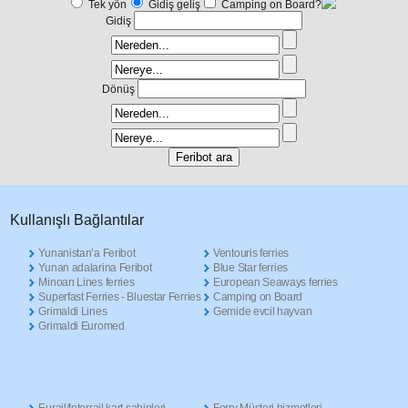
Tek yön
Gidiş geliş
Camping on Board?
Gidiş
Dönüş
Κullanışlı Βağlantılar
Yunanistan’a Feribot
Ventouris ferries
Yunan adalarina Feribot
Blue Star ferries
Minoan Lines ferries
European Seaways ferries
Superfast Ferries - Bluestar Ferries
Camping on Board
Grimaldi Lines
Gemide evcil hayvan
Grimaldi Euromed