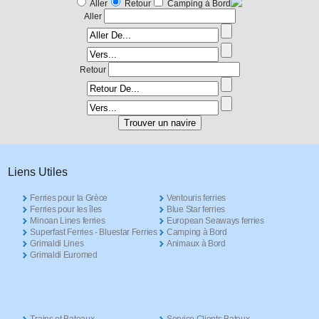
Aller
Retour
Camping à Bord
Aller
Retour
Liens Utiles
Ferries pour la Grèce
Ventouris ferries
Ferries pour les îles
Blue Star ferries
Minoan Lines ferries
European Seaways ferries
Superfast Ferries - Bluestar Ferries
Camping à Bord
Grimaldi Lines
Animaux à Bord
Grimaldi Euromed