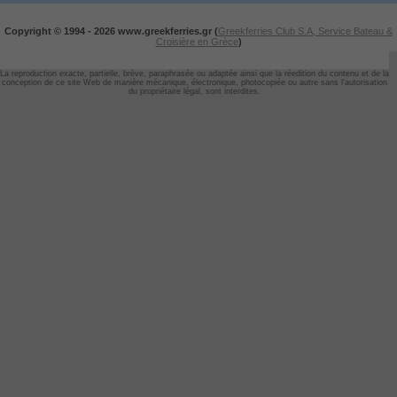
Copyright © 1994 -
2026 www.greekferries.gr (
Greekferries Club S.A, Service Bateau &
Croisière en Grèce
)
La reproduction exacte, partielle, brève, paraphrasée ou adaptée ainsi que la réedition du contenu et de la
conception de ce site Web de manière mécanique, électronique, photocopiée ou autre sans l'autorisation
du propriétaire légal, sont interdites.