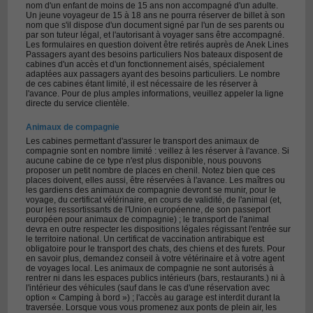
nom d'un enfant de moins de 15 ans non accompagné d'un adulte.
Un jeune voyageur de 15 à 18 ans ne pourra réserver de billet à son
nom que s'il dispose d'un document signé par l'un de ses parents ou
par son tuteur légal, et l'autorisant à voyager sans être accompagné.
Les formulaires en question doivent être retirés auprès de Anek Lines
Passagers ayant des besoins particuliers Nos bateaux disposent de
cabines d'un accès et d'un fonctionnement aisés, spécialement
adaptées aux passagers ayant des besoins particuliers. Le nombre
de ces cabines étant limité, il est nécessaire de les réserver à
l'avance. Pour de plus amples informations, veuillez appeler la ligne
directe du service clientèle.
Animaux de compagnie
Les cabines permettant d'assurer le transport des animaux de
compagnie sont en nombre limité : veillez à les réserver à l'avance. Si
aucune cabine de ce type n'est plus disponible, nous pouvons
proposer un petit nombre de places en chenil. Notez bien que ces
places doivent, elles aussi, être réservées à l'avance. Les maîtres ou
les gardiens des animaux de compagnie devront se munir, pour le
voyage, du certificat vétérinaire, en cours de validité, de l'animal (et,
pour les ressortissants de l'Union européenne, de son passeport
européen pour animaux de compagnie) ; le transport de l'animal
devra en outre respecter les dispositions légales régissant l'entrée sur
le territoire national. Un certificat de vaccination antirabique est
obligatoire pour le transport des chats, des chiens et des furets. Pour
en savoir plus, demandez conseil à votre vétérinaire et à votre agent
de voyages local. Les animaux de compagnie ne sont autorisés à
rentrer ni dans les espaces publics intérieurs (bars, restaurants.) ni à
l'intérieur des véhicules (sauf dans le cas d'une réservation avec
option « Camping à bord ») ; l'accès au garage est interdit durant la
traversée. Lorsque vous vous promenez aux ponts de plein air, les