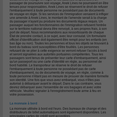
passager de poursuivre son voyage, Anek Lines ne pourraient en être
tenues pour responsables. Anek Lines se réservent le droit de refuser
l'embarquement à toute personne ne possédant pas de documents
de voyage en règle. Si les services de l'immigration venaient à infliger
une amende à Anek Lines, le montant de l'amende serait à la charge
du passager n'ayant pu produire les documents légaux requis. Un
passager auquel les fonctionnaires de l'immigration refusent l'entrée
sur le territoire national devra être renvoyé, à ses propres frais, à son
port de départ. Nous recommandons aux ressortissants de chaque
État de prendre contact, à ce sujet, avec leur consulat. Un formulaire
officiel d'identification doit également être rempli pour les enfants (en
bas âge ou non). Toutes les personnes et tous les objets se trouvant à
bord du bateau sont susceptibles d'être fouillés. Les personnes
refusant de se plier à cette exigence se verront refuser l'accès à bord
et seront signalées aux autorités portuaires compétentes. Tous les
passagers sont tenus de présenter leur carte d'embarquement, ainsi
qu'un passeport ou une carte d'identité en règle, au personnel de
bord habilité. Le transporteur se réserve le droit de refuser
l'embarquement à toute personne ne possédant pas de carte
d'embarquement, ou de documents de voyage, en règle, comme à
toute personne n'étant pas en mesure de prouver de manière formelle
son identité. Une fois que vous avez embarqué, vous n'êtes pas
autorisé à débarquer avant le départ. Dans le cas contraire, vous
devrez débarquer avec l'ensemble de vos bagages et avec votre
véhicule. Veuillez signaler à l'enregistrement toute arme à feu en
votre possession.
La monnaie à bord
La monnaie utilisée à bord est l'euro. Des bureaux de change et des
distributeurs de billet automatiques sont également disponibles. Les
principales cartes de crédit sont acceptées.