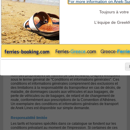
For more information on Anek-Sup
Toujours à votre 
Anek Ferries - Termes + Conditions
L'équipe de Greekf
CONDITIONS GENERALES DE VOYAGE
Termes et Conditions
Les passagers, leurs bagages et véhicules transportés sont soumis
a) à la Convention d'Athènes relative au transport maritime de
passagers et de leurs bagages, datant de 1974, et à son Protocole,
ratifié le 13 décembre 1974 (ci-après désignés « Convention
d'Athènes »),
b) au Code grec du droitmaritime privé et
c) aux conditions générales de transport de Anek Lines agissant au
nom des propriétaires de navires (le cas échéant), ci-après évoquées
sous le terme général de "Conditions et informations générales". Ces
conditions et informations générales comprennent des exclusions et
des limitations à la responsabilité du transporteur en cas de décès, de
maladie, de dommages causés aux véhicules et aux bagages, de
perte de véhicules ou de bagages, de retard et de changement de
route, conformément aux prescriptions de la Convention d'Athènes.
Un exemplaire des conditions et informations générales de transport
de Anek Lines est disponible sur simple demande.
Responsabilité limitée
Les tarifs et horaires spécifiés dans ce catalogue se fondent sur les
conditions prévalant au moment de l'impression. Si certaines de ces