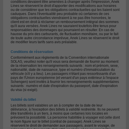
conditions devaient être amenées à changer après l'impression, Anek
Lines se réservent le droit d'apporter des modifications aux horaires
ou de considérer que les obligations contractuelles qui les liaient sont
caduques. Dans l'éventualité peu probable où certaines de ces
obligations contractuelles viendraient à ne pas être honorées, le
client est en droit à réclamer un remboursement intégral des sommes
qu'il aura versées. Anek Lines ne sauraient toutefois être tenus pour
responsables des dommages qui pourraient en résulter. En cas de
hausse du prix des carburants, de fluctuation monétaire, ou par le fait
de toute autre circonstance imprévue, Anek Lines se réservent le droit
de modifier leurs tarifs sans avis préalable.
Conditions de réservation
Conformément aux règlements de la Convention internationale
SOLAS, veuillez noter qu'il vous sera demandé de fournir au moment
de la réservation les renseignements suivants : nom et prénom, sexe,
nationalité, date de naissance, type et numéro d'immatriculation du
véhicule (s'il y a lieu). Les passagers n'étant pas ressortissants d'un
pays de l'Union européenne (et venant d'un pays extérieur à l'espace
Schengen) sont invités à fournir les renseignements supplémentaires
suivants : numéro et date d'expiration du passeport, date d'expiration
du visa (si exigé).
Validité du billet
Les billets sont valables un an à compter de la date de leur
délivrance, à l'exception des billets à validité restreinte. Ils ne peuvent
être transférés à un tiers, à moins que certaines lois locales en
prévoient la possibilité. La personne habilitée à voyager est celle dont
le nom figure sur le billet (contrat de passage). Anek Lines se
réservent le droit de demander aux passagers, avant le voyage, de