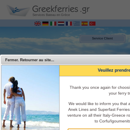
Services Bateau en Grèce
Service Client
Fermer. Retourner au site...
Veuillez prendr
Τhank you once again for choosi
your ferry tr
We would like to inform you that
MENU
Anek Lines and Superfast Ferries 
venture on all their Italy-Greece 
Anek Ferries - Voyagez de l'Italie vers la Grèce avec Anek Lines
to Corfu/Igoumenit