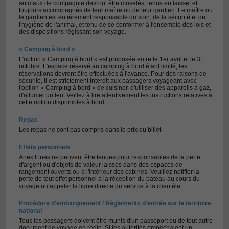
animaux de compagnie devront être muselés, tenus en laisse, et
toujours accompagnés de leur maître ou de leur gardien. Le maître ou
le gardien est entièrement responsable du soin, de la sécurité et de
l'hygiène de l'animal, et tenu de se conformer à l'ensemble des lois et
des dispositions régissant son voyage.
« Camping à bord »
L'option « Camping à bord » est proposée entre le 1er avril et le 31
octobre. L'espace réservé au camping à bord étant limité, les
réservations devront être effectuées à l'avance. Pour des raisons de
sécurité, il est strictement interdit aux passagers voyageant avec
l'option « Camping à bord » de cuisiner, d'utiliser des appareils à gaz,
d'allumer un feu. Veillez à lire attentivement les instructions relatives à
cette option disponibles à bord.
Repas
Les repas ne sont pas compris dans le prix du billet.
Effets personnels
Anek Lines ne peuvent être tenues pour responsables de la perte
d'argent ou d'objets de valeur laissés dans des espaces de
rangement ouverts ou à l'intérieur des cabines. Veuillez notifier la
perte de tout effet personnel à la réception du bateau au cours du
voyage ou appeler la ligne directe du service à la clientèle.
Procédure d'embarquement / Règlements d'entrée sur le territoire
national
Tous les passagers doivent être munis d'un passeport ou de tout autre
document de voyage en règle. Si les autorités empêchaient un