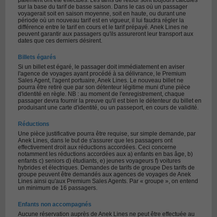
paiement ont été effectués. Les tarifs de retour sont toujours calculés
sur la base du tarif de basse saison. Dans le cas où un passager
voyagerait soit en saison moyenne, soit en haute, ou durant une
période où un nouveau tarif est en vigueur, il lui faudra régler la
différence entre le tarif en cours et le tarif prépayé. Anek Lines ne
peuvent garantir aux passagers qu'ils assureront leur transport aux
dates que ces derniers désirent.
Billets égarés
Si un billet est égaré, le passager doit immédiatement en aviser
l'agence de voyages ayant procédé à sa délivrance, le Premium
Sales Agent, l'agent portuaire, Anek Lines. Le nouveau billet ne
pourra être retiré que par son détenteur légitime muni d'une pièce
d'identité en règle. NB : au moment de l'enregistrement, chaque
passager devra fournir la preuve qu'il est bien le détenteur du billet en
produisant une carte d'identité, ou un passeport, en cours de validité.
Réductions
Une pièce justificative pourra être requise, sur simple demande, par
Anek Lines, dans le but de s'assurer que les passagers ont
effectivement droit aux réductions accordées. Ceci concerne
notamment les réductions accordées aux a) enfants en bas âge, b)
enfants c) seniors d) étudiants, e) jeunes voyageurs f) voitures
hybrides et électriques. Demandes de tarifs de groupe Des tarifs de
groupe peuvent être demandés aux agences de voyages de Anek
Lines ainsi qu'aux Premium Sales Agents. Par « groupe », on entend
un minimum de 16 passagers.
Enfants non accompagnés
Aucune réservation auprès de Anek Lines ne peut être effectuée au