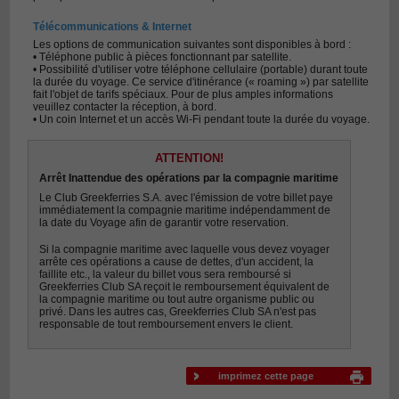
Télécommunications & Internet
Les options de communication suivantes sont disponibles à bord :
• Téléphone public à pièces fonctionnant par satellite.
• Possibilité d'utiliser votre téléphone cellulaire (portable) durant toute
la durée du voyage. Ce service d'itinérance (« roaming ») par satellite
fait l'objet de tarifs spéciaux. Pour de plus amples informations
veuillez contacter la réception, à bord.
• Un coin Internet et un accès Wi-Fi pendant toute la durée du voyage.
ATTENTION!
Arrêt Inattendue des opérations par la compagnie maritime
Le Club Greekferries S.A. avec l'émission de votre billet paye
immédiatement la compagnie maritime indépendamment de
la date du Voyage afin de garantir votre reservation.
Si la compagnie maritime avec laquelle vous devez voyager
arrête ces opérations a cause de dettes, d'un accident, la
faillite etc., la valeur du billet vous sera remboursé si
Greekferries Club SA reçoit le remboursement équivalent de
la compagnie maritime ou tout autre organisme public ou
privé. Dans les autres cas, Greekferries Club SA n'est pas
responsable de tout remboursement envers le client.
imprimez cette page