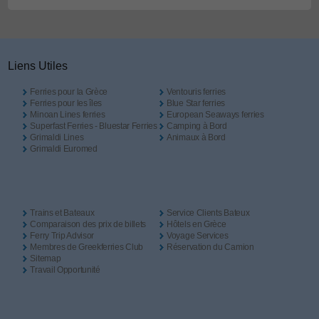
Liens Utiles
Ferries pour la Grèce
Ventouris ferries
Ferries pour les îles
Blue Star ferries
Minoan Lines ferries
European Seaways ferries
Superfast Ferries - Bluestar Ferries
Camping à Bord
Grimaldi Lines
Animaux à Bord
Grimaldi Euromed
Trains et Bateaux
Service Clients Bateux
Comparaison des prix de billets
Hôtels en Grèce
Ferry Trip Advisor
Voyage Services
Membres de Greekferries Club
Réservation du Camion
Sitemap
Travail Opportunité