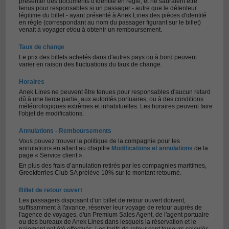
présenter des documents d'identité en règle, et ne sauraient être
tenus pour responsables si un passager - autre que le détenteur
légitime du billet - ayant présenté à Anek Lines des pièces d'identité
en règle (correspondant au nom du passager figurant sur le billet)
venait à voyager et/ou à obtenir un remboursement.
Taux de change
Le prix des billets achetés dans d'autres pays ou à bord peuvent
varier en raison des fluctuations du taux de change.
Horaires
Anek Lines ne peuvent être tenues pour responsables d'aucun retard
dû à une tierce partie, aux autorités portuaires, ou à des conditions
météorologiques extrêmes et inhabituelles. Les horaires peuvent faire
l'objet de modifications.
Annulations - Remboursements
Vous pouvez trouver la politique de la compagnie pour les
annulations en allant au chapitre
Modifications et annulations
de la
page « Service client ».
En plus des frais d’annulation retirés par les compagnies maritimes,
Greekferries Club SA prélève 10% sur le montant retourné.
Billet de retour ouvert
Les passagers disposant d'un billet de retour ouvert doivent,
suffisamment à l'avance, réserver leur voyage de retour auprès de
l'agence de voyages, d'un Premium Sales Agent, de l'agent portuaire
ou des bureaux de Anek Lines dans lesquels la réservation et le