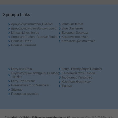
Χρήσιμα Links
Δρομολόγια από/προς Ελλάδα
Ventouris ferries
Δρομολόγια για τα ελληνικά νησιά
Blue Star ferries
Minoan Lines ferries
European Seaways
Superfast Ferries - Bluestar Ferries
Καμπινγκ στο πλοίο
Grimaldi Lines
Kατοικίδια ζώα στο πλοίο
Grimaldi Euromed
Ferry and Train
Ferry - Εξυπηρέτηση Πελατών
Σύγκριση τιμών εισιτηρίων Ελλάδος
Ξενοδοχεία στην Ελλάδα
- Ιταλίας
Τουριστικές Υπηρεσίες
Ferry Trip Advisor
Κρατήσεις Φορτηγών
Greekferries Club Members
Έρευνα
Sitemap
Προσφορά εργασίας
Copyright © 1994 -
2026 www.greekferries.gr (
Greekferries Club S.A, Ταξιδιωτικές