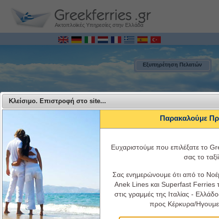
Ακτοπλοϊκές Υπηρεσίες στην Ελλάδα
Εξυπηρέτηση Πελατών
Κλείσιμο. Επιστροφή στο site...
Παρακαλούμε Πρ
Ευχαριστούμε που επιλέξατε το Gree
σας το ταξίδ
Σας ενημερώνουμε ότι από το Νοέμ
MENU
Anek Lines και Superfast Ferries
στις γραμμές της Ιταλίας - Ελλάδ
Anek Ferries - Ταξιδέψτε με την Anek Lines από Ελλάδα για Ιταλία
προς Κέρκυρα/Ηγουμε