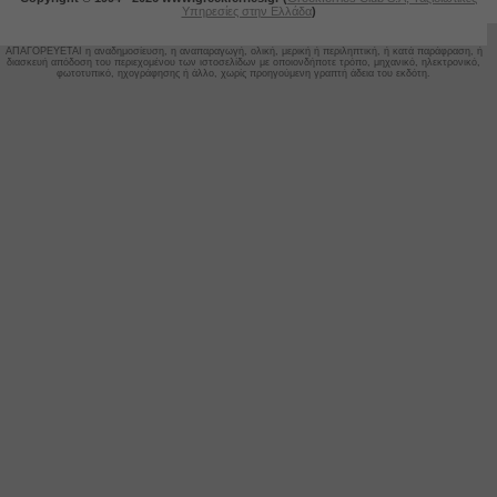
Υπηρεσίες στην Ελλάδα
)
ΑΠΑΓΟΡΕΥΕΤΑΙ η αναδημοσίευση, η αναπαραγωγή, ολική, μερική ή περιληπτική, ή κατά παράφραση, ή
διασκευή απόδοση του περιεχομένου των ιστοσελίδων
με οποιονδήποτε τρόπο, μηχανικό, ηλεκτρονικό,
φωτοτυπικό, ηχογράφησης ή άλλο, χωρίς προηγούμενη γραπτή άδεια του εκδότη.