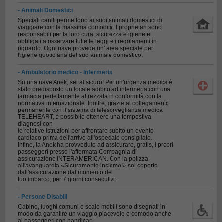
- Animali Domestici
Speciali canili permettono ai suoi animali domestici di
viaggiare con la massima comodità. I proprietari sono
responsabili per la loro cura, sicurezza e igiene e
obbligati a osservare tutte le leggi e i regolamenti in
riguardo. Ogni nave provede un' area speciale per
l'igiene quotidiana del suo animale domestico.
- Ambulatorio medico - Infermeria
Su una nave Anek, sei al sicuro! Per un'urgenza medica è
stato predisposto un locale adibito ad infermeria con una
farmacia perfettamente attrezzata in conformità con la
normativa internazionale. Inoltre, grazie al collegamento
permanente con il sistema di telesorveglianza medica
TELEHEART, è possibile ottenere una tempestiva
diagnosi con
le relative istruzioni per affrontare subito un evento
cardiaco prima dell'arrivo all'ospedale consigliato.
Infine, la Anek ha provveduto ad assicurare, gratis, i propri
passeggeri presso l'affermata Compagnia di
assicurazione INTERAMERICAN. Con la polizza
all'avanguardia «Sicuramente insieme!» sei coperto
dall'assicurazione dal momento del
tuo imbarco, per 7 giorni consecutivi.
- Persone Disabili
Cabine, luoghi comuni e scale mobili sono disegnati in
modo da garantire un viaggio piacevole e comodo anche
ai passeggeri con handicap.