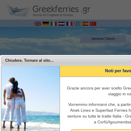
Servizi di Traghetti in Grecia
Servizio Clienti
Chiudere. Tornare al sito...
Noti per fav
Grazie ancora per aver scelto Greek
viaggio in n
Vorremmo informarvi che, a parti
MENU
Anek Lines e Superfast Ferries ha
venture su tutte le tratte Italia - 
Anek Ferries - Viaggi con la Anek Lines dall' Italia alla Grecia
a Corfù/Igoumenitsa