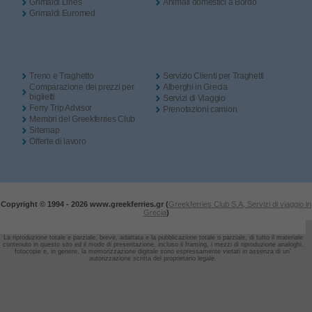
Grimaldi Lines
Animali domestici a Bordo
Grimaldi Euromed
Treno e Traghetto
Servizio Clienti per Traghetti
Comparazione dei prezzi per
Alberghi in Grecia
biglietti
Servizi di Viaggio
Ferry Trip Advisor
Prenotazioni camion
Membri del Greekferries Club
Sitemap
Offerte di lavoro
Copyright © 1994 -
2026 www.greekferries.gr (
Greekferries Club S.A, Servizi di viaggio in
Grecia
)
La riproduzione totale e parziale, breve, adattata e la pubblicazione totale o parziale, di tutto il materiale
contenuto in questo sito ed il modo di presentazione, incluso il framing,
i mezzi di riproduzione analoghi,
fotocopie e, in genere, la memorizzazione digitale sono espressamente vietati in assenza di un'
autorizzazione scritta del proprietario legale.