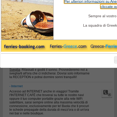
Per ulteriori informazioni su An
cliccate q
Anek Ferries - Servizi a Bordo
Sempre al vostro 
La squadra di Greek
- Reception / Ufficio informazioni
La reception è occupata 24 ore su 24 per la vostra
comodità e informazioni. Alla reception trova anche
l'ufficio per lo scambio di valuta.
Sveglia
: Rilassati e goditi il sonno. Provvederemo noi a
svegliarti all'ora che ci indicherai. Dovrai solo informarne
la RECEPTION e potrai dormire sonni tranquilli!
- Internet
Accesso ad INTERNET anche in viaggio! Tramite
l'INTERNET CAFÉ che troverai su tutte le nostre navi
oppure il tuo computer portatile grazie alla rete WiFi
satellitare, sarai sempre online alla massima velocità di
connessione, esclusivamente per te! Basta che ti procuri
le schede prepagate della durata di mezz'ora o di un'ora
nei bar e nelle boutique.