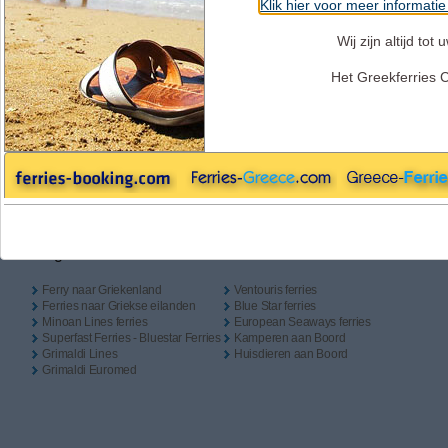
Klik hier voor meer informati
Heenreis
Retour
Camping aan Boord
Heenreis
Wij zijn altijd tot 
Het Greekferries 
Terugreis
Handige Links
Ferry naar Griekenland
Ventouris ferries
Ferries naar Griekse eilanden
Blue Star ferries
Minoan Lines ferries
European Seaways ferries
Superfast Ferries - Bluestar Ferries
Kamperen aan Boord
Grimaldi Lines
Huisdieren aan Boord
Grimaldi Euromed