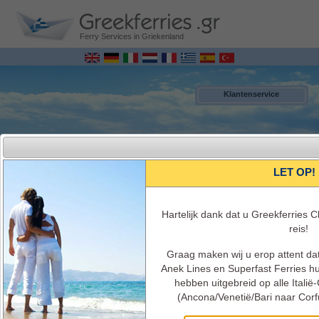
Ferry Services in Griekenland
Klantenservice
LET OP!
Hartelijk dank dat u Greekferries 
reis!
Graag maken wij u erop attent d
MENU
Anek Lines en Superfast Ferries 
hebben uitgebreid op alle Itali
(Ancona/Venetië/Bari naar Corf
Italië - Griekenland Ferry Bookings ONLINE
Ferry Schema’s, reistijden, ferry beschikbaarheid, ticketprijzen, ferry info en
service