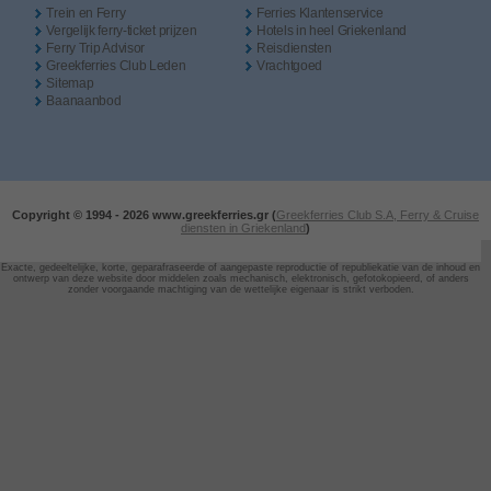
Trein en Ferry
Ferries Klantenservice
Vergelijk ferry-ticket prijzen
Hotels in heel Griekenland
Ferry Trip Advisor
Reisdiensten
Greekferries Club Leden
Vrachtgoed
Sitemap
Baanaanbod
Copyright © 1994 -
2026 www.greekferries.gr (
Greekferries Club S.A, Ferry & Cruise
diensten in Griekenland
)
Exacte, gedeeltelijke, korte, geparafraseerde of aangepaste reproductie of republiekatie van de inhoud en
ontwerp van deze website door
middelen zoals mechanisch, elektronisch, gefotokopieerd, of anders
zonder voorgaande machtiging van de wettelijke eigenaar is strikt verboden.