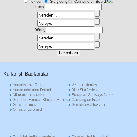
Tek yön
Gidiş geliş
Camping on Board?
Gidiş
Dönüş
Κullanışlı Βağlantılar
Yunanistan’a Feribot
Ventouris ferries
Yunan adalarina Feribot
Blue Star ferries
Minoan Lines ferries
European Seaways ferries
Superfast Ferries - Bluestar Ferries
Camping on Board
Grimaldi Lines
Gemide evcil hayvan
Grimaldi Euromed