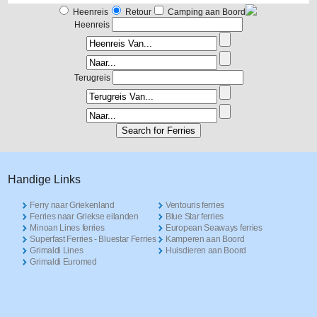
Heenreis
Retour
Camping aan Boord
Heenreis
Terugreis
Handige Links
Ferry naar Griekenland
Ventouris ferries
Ferries naar Griekse eilanden
Blue Star ferries
Minoan Lines ferries
European Seaways ferries
Superfast Ferries - Bluestar Ferries
Kamperen aan Boord
Grimaldi Lines
Huisdieren aan Boord
Grimaldi Euromed