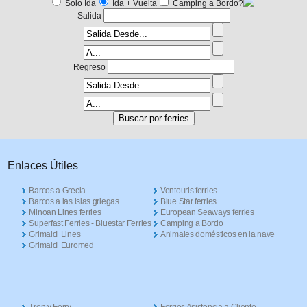
Solo Ida
Ida + Vuelta
Camping a Bordo?
Salida
Regreso
Enlaces Útiles
Barcos a Grecia
Ventouris ferries
Barcos a las islas griegas
Blue Star ferries
Minoan Lines ferries
European Seaways ferries
Superfast Ferries - Bluestar Ferries
Camping a Bordo
Grimaldi Lines
Animales domésticos en la nave
Grimaldi Euromed