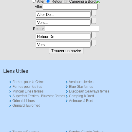
Aller
Retour
Camping à Bord
Aller
Retour
Liens Utiles
Ferries pour la Grèce
Ventouris ferries
Ferries pour les îles
Blue Star ferries
Minoan Lines ferries
European Seaways ferries
Superfast Ferries - Bluestar Ferries
Camping à Bord
Grimaldi Lines
Animaux à Bord
Grimaldi Euromed