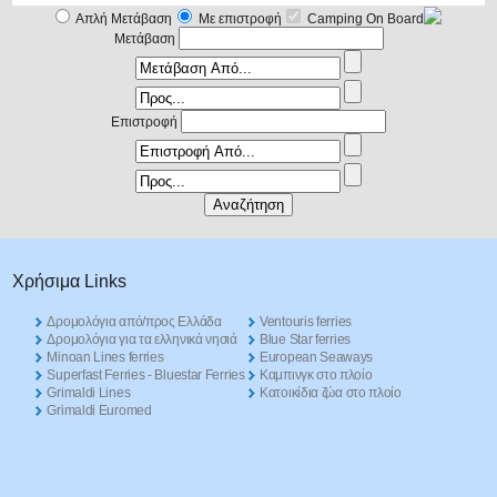
Απλή Μετάβαση
Με επιστροφή
Camping On Board
Μετάβαση
Επιστροφή
Χρήσιμα Links
Δρομολόγια από/προς Ελλάδα
Ventouris ferries
Δρομολόγια για τα ελληνικά νησιά
Blue Star ferries
Minoan Lines ferries
European Seaways
Superfast Ferries - Bluestar Ferries
Καμπινγκ στο πλοίο
Grimaldi Lines
Kατοικίδια ζώα στο πλοίο
Grimaldi Euromed