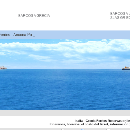
BARCOS
A 
BARCOS
A GRECIA
ISLAS GRIE
Ferries - Ancona Patra billetes de ferry costo y reservas
Italia - Grecia Ferries Reservas onli
Itinerarios, horarios, el costo del ticket, información 