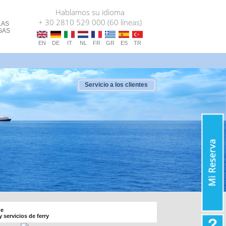
Hablamos su idioma
+ 30 2810 529 000 (60 líneas)
LAS
GAS
EN
DE
IT
NL
FR
GR
ES
TR
Servicio a los clientes
ne
y servicios de ferry