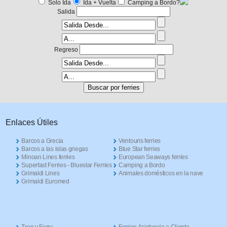
Solo Ida
Ida + Vuelta
Camping a Bordo?
Salida
Regreso
Enlaces Útiles
Barcos a Grecia
Ventouris ferries
Barcos a las islas griegas
Blue Star ferries
Minoan Lines ferries
European Seaways ferries
Superfast Ferries - Bluestar Ferries
Camping a Bordo
Grimaldi Lines
Animales domésticos en la nave
Grimaldi Euromed