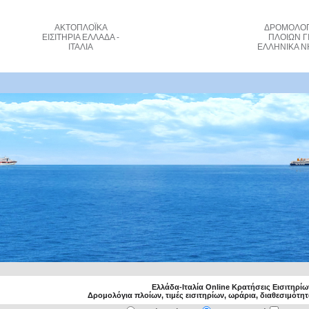
ΑΚΤΟΠΛΟΪΚΑ
ΔΡΟΜΟΛΟΓ
ΕΙΣΙΤΗΡΙΑ
ΕΛΛΑΔΑ -
ΠΛΟΙΩΝ
Γ
ΙΤΑΛΙΑ
ΕΛΛΗΝΙΚΑ Ν
 Ferries - Αγκώνα Πάτρα κόστος εισιτηρί_
Ελλάδα-Ιταλία Online Κρατήσεις Εισιτηρί
Δρομολόγια πλοίων, τιμές εισιτηρίων, ωράρια, διαθεσιμότη