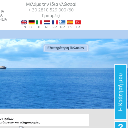
Μιλάμε την ίδια γλώσσα!
+ 30 2810 529 000 (60
ΙΑ
Γραμμές)
ΙΑ
ΗΣΙΑ
EN
DE
IT
NL
FR
GR
ES
TR
Εξυπηρέτηση Πελατών
ων Πλοίων
τα θέσεων και πληροφορίες