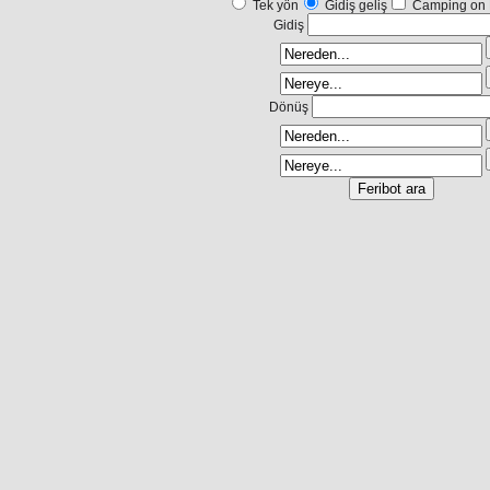
Tek yön
Gidiş geliş
Camping on 
Gidiş
Dönüş