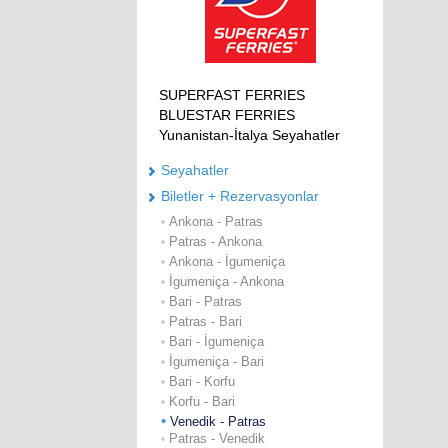
SUPERFAST FERRIES
BLUESTAR FERRIES
Yunanistan-İtalya Seyahatler
Seyahatler
Biletler + Rezervasyonlar
Ankona - Patras
•
Patras - Ankona
•
Ankona - İgumeniça
•
İgumeniça - Ankona
•
Bari - Patras
•
Patras - Bari
•
Bari - İgumeniça
•
İgumeniça - Bari
•
Bari - Korfu
•
Korfu - Bari
•
•
Venedik - Patras
Patras - Venedik
•