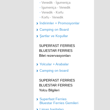
Venedik - İgumeniça
•
İgumeniça - Venedik
•
Venedik - Korfu
•
Korfu - Venedik
•
İndirimler + Promosyonlar
Camping on Board
Şartlar ve Koşullar
SUPERFAST FERRIES
BLUESTAR FERRIES
Bilet rezervasyonları
Yolcular + Arabalar
Camping on board
SUPERFAST FERRIES
BLUESTAR FERRIES
Yolcu Bilgileri
Superfast Ferries
Bluestar Ferries Gemileri
Liman haritaları