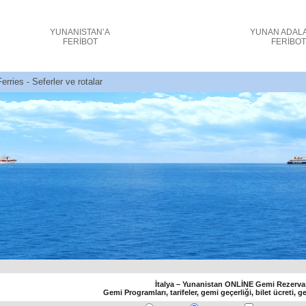
YUNANISTAN’A
YUNAN ADAL
FERİBOT
FERİBO
Ferries - Αnkona Patr _
İtalya – Yunanistan ONLİNE Gemi Rezerva
Gemi Programları, tarifeler, gemi geçerliği, bilet ücreti, g