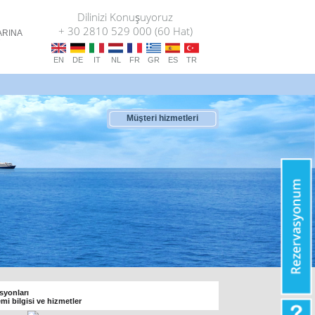
Dilinizi Konuşuyoruz
+ 30 2810 529 000 (60 Hat)
ARINA
T
EN
DE
IT
NL
FR
GR
ES
TR
Müşteri hizmetleri
syonları
emi bilgisi ve hizmetler