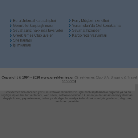
Eurail/Interrail kart sahipleri
Ferry Müşteri hizmetleri
Gemi bilet karşılaştırması
Yunanistan’da Otel konaklama
Seyahatiniz hakkında tavsiyeler
Seyahat hizmetleri
Greek ferries Club üyeleri
Kargo rezervasyonları
Site haritası
İş imkanları
Copyright © 1994 -
2026 www.greekferries.gr (
Greekferries Club S.A, Shipping & Travel
services
)
Greekferries’den önceden yazılı muvafakat alınmaksızın, işbu web sayfasındaki bilgilerin ya da bu
sayfaya ilişkin her tür veritabanı, web sitesi, software-code’ların
kısmen ya da tamamen kopyalanması,
değiştirilmesi, yayımlanması, online ya da diğer bir medya kullanılmak suretiyle gönderimi, dağıtımı,
satılması yasaktır.