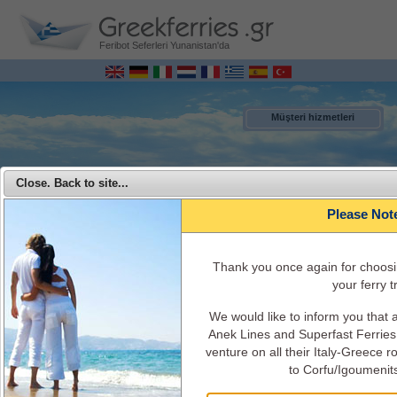
Feribot Seferleri Yunanistan'da
Müşteri hizmetleri
Close. Back to site...
Please Not
Τhank you once again for choosi
your ferry tr
We would like to inform you that
MENU
Anek Lines and Superfast Ferries 
venture on all their Italy-Greece 
Anek Ferries - Anek Lines ile Yunanistan’dan İtalya’ya seyahat edin
to Corfu/Igoumenit