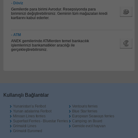
- Döviz
Gemilerde para birimi Avrodur. Resepsiyonda para
biriminizi değiştirebilirsiniz. Geminin tüm mağazaları kredi
kartlarını kabul ederler.
- ATM
ANEK gemilerinde ATMlerden temel bankacılık
işlemlerinizi bankamatikler aracılığı ile
gerçekleştirebilirsiniz.
Κullanışlı Βağlantılar
Yunanistan’a Feribot
Ventouris ferries
Yunan adalarina Feribot
Blue Star ferries
Minoan Lines ferries
European Seaways ferries
Superfast Ferries - Bluestar Ferries
Camping on Board
Grimaldi Lines
Gemide evcil hayvan
Grimaldi Euromed