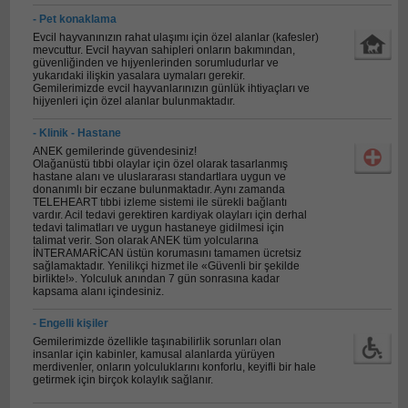
- Pet konaklama
Evcil hayvanınızın rahat ulaşımı için özel alanlar (kafesler)
mevcuttur. Evcil hayvan sahipleri onların bakımından,
güvenliğinden ve hıjyenlerinden sorumludurlar ve
yukarıdaki ilişkin yasalara uymaları gerekir.
Gemilerimizde evcil hayvanlarınızın günlük ihtiyaçları ve
hijyenleri için özel alanlar bulunmaktadır.
- Klinik - Hastane
ΑΝΕΚ gemilerinde güvendesiniz!
Olağanüstü tıbbi olaylar için özel olarak tasarlanmış
hastane alanı ve uluslararası standartlara uygun ve
donanımlı bir eczane bulunmaktadır. Aynı zamanda
TELEHEART tıbbi izleme sistemi ile sürekli bağlantı
vardır. Acil tedavi gerektiren kardiyak olayları için derhal
tedavi talimatları ve uygun hastaneye gidilmesi için
talimat verir. Son olarak ANEK tüm yolcularına
İNTERAMARİCAN üstün korumasını tamamen ücretsiz
sağlamaktadır. Yenilikçi hizmet ile «Güvenli bir şekilde
birlikte!». Yolculuk anından 7 gün sonrasına kadar
kapsama alanı içindesiniz.
- Engelli kişiler
Gemilerimizde özellikle taşınabilirlik sorunları olan
insanlar için kabinler, kamusal alanlarda yürüyen
merdivenler, onların yolculuklarını konforlu, keyifli bir hale
getirmek için birçok kolaylık sağlanır.