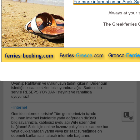
For more information on Anek-Sup
Always at your s
Anek Ferries - Diğer Hizmetler
The Greekferries 
- Resepsıyon/ Bilgiler
Resepsiyon görevlileri tüm yolculuk süreci boyunca sizleri
bilgilendirmek için hizmetinizdedir. Resepsiyonda ayrıca
para birimi değiştirebilirsiniz.
Uyanış
: Rahtlayın ve uykunuzun tadını çıkarın. Diğer gün
istediğiniz saatte sizleri biz uyandıracağız. Sadece bu
servisi RESEPSİYONDAN isteyiniz ve rahatlıkla
uyuyunuz!
- Internet
Gemide internete erişim! Tüm gemilerimizin içinde
bulunan internet kafelerde yada doğrudan dizüstü
bilgisayarınızla, kablosuz uydu ağı WiFi üzerinden
bağlanın! Sizin için online hızımız çok yüksek, sadece bar
veya dükkanlardan yarım veya bir saat süreliğinde ön
ödemeli kartlar satın alarak internete bağlanın.