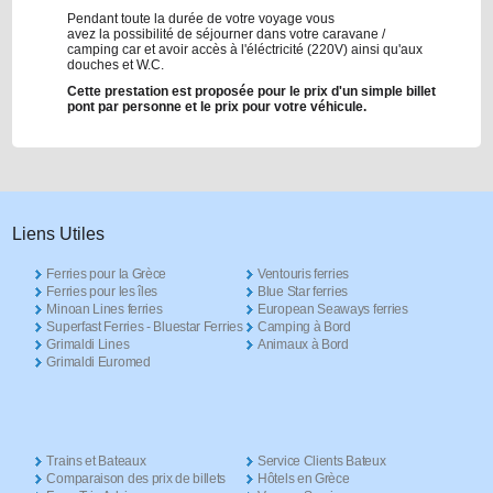
Pendant toute la durée de votre voyage vous
avez la possibilité de séjourner dans votre caravane /
camping car et avoir accès à l'éléctricité (220V) ainsi qu'aux
douches et W.C.
Cette prestation est proposée pour le prix d'un simple billet
pont par personne et le prix pour votre véhicule.
Liens Utiles
Ferries pour la Grèce
Ventouris ferries
Ferries pour les îles
Blue Star ferries
Minoan Lines ferries
European Seaways ferries
Superfast Ferries - Bluestar Ferries
Camping à Bord
Grimaldi Lines
Animaux à Bord
Grimaldi Euromed
Trains et Bateaux
Service Clients Bateux
Comparaison des prix de billets
Hôtels en Grèce