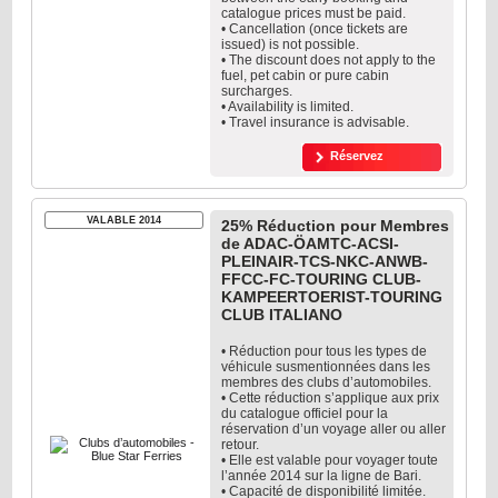
catalogue prices must be paid.
• Cancellation (once tickets are
issued) is not possible.
• The discount does not apply to the
fuel, pet cabin or pure cabin
surcharges.
• Availability is limited.
• Travel insurance is advisable.
Réservez
VALABLE 2014
25% Réduction pour Membres
de ADAC-ÖAMTC-ACSI-
PLEINAIR-TCS-NKC-ANWB-
FFCC-FC-TOURING CLUB-
KAMPEERTOERIST-TOURING
CLUB ITALIANO
• Réduction pour tous les types de
véhicule susmentionnées dans les
membres des clubs d’automobiles.
• Cette réduction s’applique aux prix
du catalogue officiel pour la
réservation d’un voyage aller ou aller
retour.
• Elle est valable pour voyager toute
l’année 2014 sur la ligne de Bari.
• Capacité de disponibilité limitée.