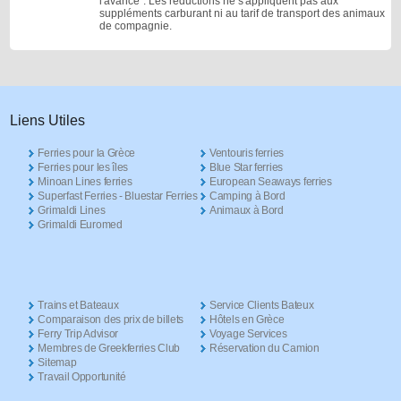
l'avance". Les réductions ne s'appliquent pas aux
suppléments carburant ni au tarif de transport des animaux
de compagnie.
Liens Utiles
Ferries pour la Grèce
Ventouris ferries
Ferries pour les îles
Blue Star ferries
Minoan Lines ferries
European Seaways ferries
Superfast Ferries - Bluestar Ferries
Camping à Bord
Grimaldi Lines
Animaux à Bord
Grimaldi Euromed
Trains et Bateaux
Service Clients Bateux
Comparaison des prix de billets
Hôtels en Grèce
Ferry Trip Advisor
Voyage Services
Membres de Greekferries Club
Réservation du Camion
Sitemap
Travail Opportunité