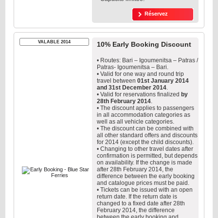
Réservez
VALABLE 2014
10% Early Booking Discount
• Routes: Bari – Igoumenitsa – Patras /
Patras- Igoumenitsa – Bari.
• Valid for one way and round trip
travel between
01st January 2014
and 31st December 2014
.
• Valid for reservations finalized
by
28th February 2014
.
• The discount applies to passengers
in all accommodation categories as
well as all vehicle categories.
• The discount can be combined with
all other standard offers and discounts
for 2014 (except the child discounts).
• Changing to other travel dates after
confirmation is permitted, but depends
on availability. If the change is made
after 28th February 2014, the
difference between the early booking
and catalogue prices must be paid.
• Tickets can be issued with an open
return date. If the return date is
changed to a fixed date after 28th
February 2014, the difference
between the early booking and