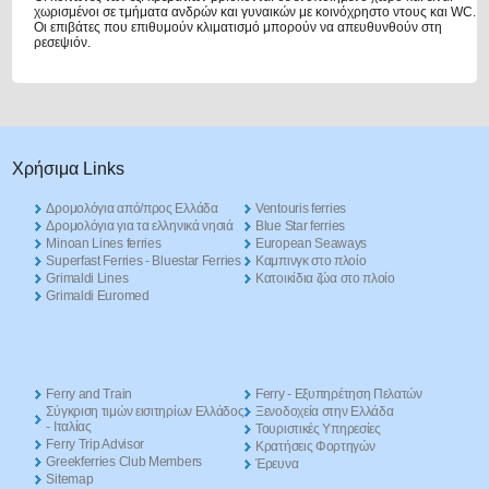
χωρισμένοι σε τμήματα ανδρών και γυναικών με κοινόχρηστο ντους και WC.
Οι επιβάτες που επιθυμούν κλιματισμό μπορούν να απευθυνθούν στη
ρεσεψιόν.
Χρήσιμα Links
Δρομολόγια από/προς Ελλάδα
Ventouris ferries
Δρομολόγια για τα ελληνικά νησιά
Blue Star ferries
Minoan Lines ferries
European Seaways
Superfast Ferries - Bluestar Ferries
Καμπινγκ στο πλοίο
Grimaldi Lines
Kατοικίδια ζώα στο πλοίο
Grimaldi Euromed
Ferry and Train
Ferry - Εξυπηρέτηση Πελατών
Σύγκριση τιμών εισιτηρίων Ελλάδος
Ξενοδοχεία στην Ελλάδα
- Ιταλίας
Τουριστικές Υπηρεσίες
Ferry Trip Advisor
Κρατήσεις Φορτηγών
Greekferries Club Members
Έρευνα
Sitemap