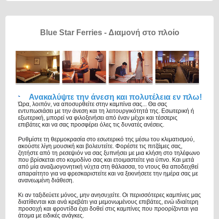
Blue Star Ferries - Διαμονή στο πλοίο
Ανακαλύψτε την άνεση και πολυτέλεια εν πλω!
Ώρα, λοιπόν, να αποσυρθείτε στην καμπίνα σας... Θα σας
εντυπωσιάσει με την άνεση και τη λειτουργικότητά της. Εσωτερική ή
εξωτερική, μπορεί να φιλοξενήσει από έναν μέχρι και τέσσερις
επιβάτες και να σας προσφέρει όλες τις δυνατές ανέσεις.
Ρυθμίστε τη θερμοκρασία στο εσωτερικό της μέσω του κλιματισμού,
ακούστε λίγη μουσική και βολευτείτε. Φορέστε τις πιτζάμες σας,
ζητήστε από τη ρεσεψιόν να σας ξυπνήσει με μια κλήση στο τηλέφωνο
που βρίσκεται στο κομοδίνο σας και ετοιμαστείτε για ύπνο. Και μετά
από μία αναζωογονητική νύχτα στη θάλασσα, το ντους θα αποδειχθεί
απαραίτητο για να φρεσκαριστείτε και να ξεκινήσετε την ημέρα σας με
ανανεωμένη διάθεση.
Κι αν ταξιδεύετε μόνος, μην ανησυχείτε. Οι περισσότερες καμπίνες μας
διατίθενται και ανά κρεβάτι για μεμονωμένους επιβάτες, ενώ ιδιαίτερη
προσοχή και φροντίδα έχει δοθεί στις καμπίνες που προορίζονται για
άτομα με ειδικές ανάγκες.