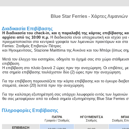
Blue Star Ferries - Χάρτες Λιμανιών
Διαδικασία Επιβίβασης
Η διαδικασία του check-in, και η παραλαβή της κάρτας επιβίβασης κα
αρχίσει από τις 10:00 π.μ.
Η διαδικασία είναι υποχρεωτική και ισχύει για
πραγματοποιείται στα κεντρικά γραφεία των λιμενικών πρακτόρων και στα 
Ferries: Σταθμός Επιβατών Πάτρας
και Hγουμενίτσας, Stazione Marittima της Ανκόνα και του Μπάρι (όπως σ
Μετά τον έλεγχο του εισιτηρίου, οδηγείτε το όχημά σας στο χώρο στάθμευσ
επιβίβαση.
Η επιβίβαση στο πλοίο ξεκινά 2 ώρες πριν την αναχώρηση. Οι επιβάτες, 
στα σημεία επιβίβασης τουλάχιστον δύο (2) ώρες πριν την αναχώρηση.
Για την επιβίβαση παρουσιάζετε την κάρτα επιβίβασης και το έγκυρο διαβα
σταματά, είκοσι (20) λεπτά πριν την αναχώρηση.
Για την καλύτερη εξυπηρέτησή σας υπάρχει λεωφορείο εντός των λιμανιών
θα σας μεταφέρουν από τα ειδικά σημεία εξυπηρέτησης Blue Star Ferries σ
Πληροφορίες Επιβίβασης
ΠΑΤΡΑ
ΗΓΟΥΜΕΝΙΤΣΑ
ΜΠΑ
Γραφείο / Σταθμός
Σταθμός
Σταθμός Επ
ΕΠΙΒΙΒΑΣΗ