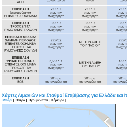
10:00 / 10:30
06:00
10:0
ΑΠΟ
ΕΠΙΒΙΒΑΣΗ
2 ΩΡΕΣ
2 ΩΡΕΣ
2 ΩΡ
(προτεινόμενο)
πριν την
πριν την
πριν 
ΕΠΙΒΑΤΕΣ & ΟΧΗΜΑΤΑ
αναχώρηση
αναχώρηση
αναχώρ
ΕΠΙΒΙΒΑΣΗ
3 ΩΡΕΣ
3 ΩΡΕΣ
3 ΩΡ
ΤΡΟΧΟΣΠΙΤΑ
πριν την
πριν την
πριν 
ΡΥΜΟΥΛΚΕΣ ΣΚΑΦΩΝ
αναχώρηση
αναχώρηση
αναχώρ
ΕΠΙΒΙΒΑΣΗ ΜΕΣΑΙΑ/
ΧΑΜΗΛΗ ΠΕΡΙΟΔΟΣ
2 ΩΡΕΣ
2 ΩΡ
ΜΕ ΤΗΝ ΑΦΙΞΗ
ΕΠΙΒΑΤΕΣ/ΟΧΗΜΑΤΑ/
πριν την
πριν 
ΤΟΥ ΠΛΟΙΟΥ
ΤΡΟΧΟΣΠΙΤΑ/
αναχώρηση
αναχώρ
ΡΥΜΟΥΛΚΕΣ ΣΚΑΦΩΝ
ΕΠΙΒΙΒΑΣΗ
ΥΨΗΛΗ ΠΕΡΙΟΔΟΣ
2,5 ΩΡΕΣ
4 ΩΡ
ΜΕ ΤΗΝ ΑΦΙΞΗ
ΕΠΙΒΑΤΕΣ/ΟΧΗΜΑΤΑ/
πριν την
πριν 
ΤΟΥ ΠΛΟΙΟΥ
ΤΡΟΧΟΣΠΙΤΑ/
αναχώρηση
αναχώρ
ΡΥΜΟΥΛΚΕΣ ΣΚΑΦΩΝ
ΕΠΙΒΙΒΑΣΗ
20' πριν
20' πριν
20' πρ
ΕΩΣ
την αναχώρηση
την αναχώρηση
την αναχ
Χάρτες Λιμανιών και Σταθμοί Επιβίβασης για Ελλάδα και Ι
|
|
|
|
Μπάρι
Πάτρα
Ηγουμενίτσα
Κέρκυρα