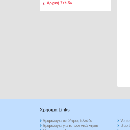
Αρχική Σελίδα
Χρήσιμα Links
Δρομολόγια από/προς Ελλάδα
Ventou
Δρομολόγια για τα ελληνικά νησιά
Blue S