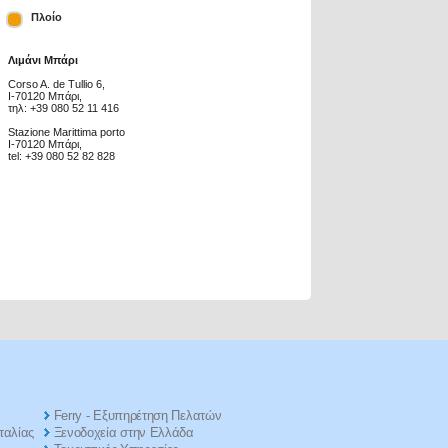
Πλοίο
Λιμάνι Μπάρι
Corso A. de Tullio 6,
I-70120 Μπάρι,
τηλ: +39 080 52 11 416
Stazione Marittima porto
I-70120 Μπάρι,
tel: +39 080 52 82 828
Ferry - Εξυπηρέτηση Πελατών
ταλίας
Ξενοδοχεία στην Ελλάδα