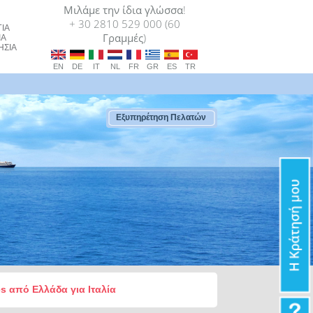
Μιλάμε την ίδια γλώσσα!
+ 30 2810 529 000 (60
ΙΑ
Γραμμές)
ΙΑ
ΗΣΙΑ
EN
DE
IT
NL
FR
GR
ES
TR
Εξυπηρέτηση Πελατών
ies από Ελλάδα για Ιταλία