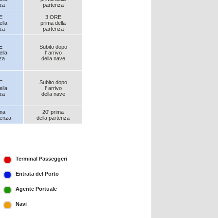
za
partenza
E
3 ORE
ella
prima della
za
partenza
E
Subito dopo
ella
l' arrivo
za
della nave
E
Subito dopo
ella
l' arrivo
za
della nave
ima
20' prima
tenza
della partenza
Terminal Passeggeri
Entrata del Porto
Agente Portuale
Navi