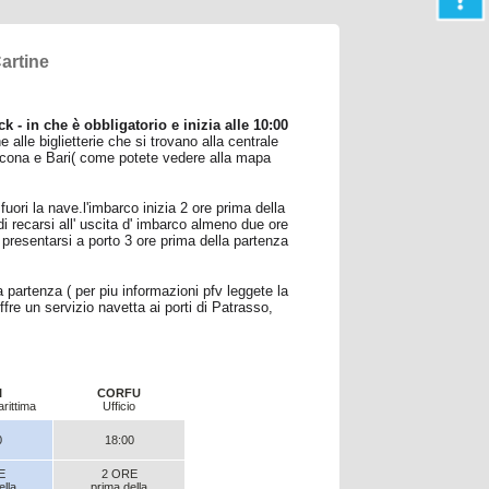
Cartine
 - in che è obbligatorio e inizia alle 10:00
alle biglietterie che si trovano alla centrale
Ancona e Bari( come potete vedere alla mapa
fuori la nave.l'imbarco inizia 2 ore prima della
 recarsi all' uscita d' imbarco almeno due ore
resentarsi a porto 3 ore prima della partenza
 partenza ( per piu informazioni pfv leggete la
re un servizio navetta ai porti di Patrasso,
I
CORFU
rittima
Ufficio
0
18:00
E
2 ORE
ella
prima della