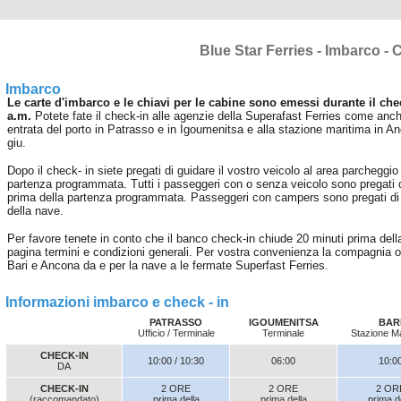
Blue Star Ferries - Imbarco - 
Imbarco
Le carte d'imbarco e le chiavi per le cabine sono emessi durante il check
a.m.
Potete fate il check-in alle agenzie della Superafast Ferries come anche 
entrata del porto in Patrasso e in Igoumenitsa e alla stazione maritima in 
giu.
Dopo il check- in siete pregati di guidare il vostro veicolo al area parcheggio 
partenza programmata. Tutti i passeggeri con o senza veicolo sono pregati di
prima della partenza programmata. Passeggeri con campers sono pregati di p
della nave.
Per favore tenete in conto che il banco check-in chiude 20 minuti prima della
pagina termini e condizioni generali. Per vostra convenienza la compagnia off
Bari e Ancona da e per la nave a le fermate Superfast Ferries.
Informazioni imbarco e check - in
PATRASSO
IGOUMENITSA
BAR
Ufficio / Terminale
Terminale
Stazione Ma
CHECK-IN
10:00 / 10:30
06:00
10:0
DA
CHECK-IN
2 ORE
2 ORE
2 OR
(raccomandato)
prima della
prima della
prima d