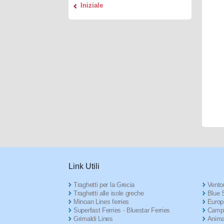
Iniziale
Link Utili
Traghetti per la Grecia
Ventou
Traghetti alle isole greche
Blue S
Minoan Lines ferries
Europ
Superfast Ferries - Bluestar Ferries
Campe
Grimaldi Lines
Anima