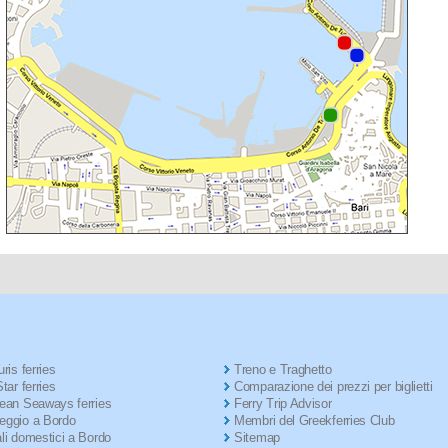
ris ferries
Treno e Traghetto
tar ferries
Comparazione dei prezzi per biglietti
ean Seaways ferries
Ferry Trip Advisor
ggio a Bordo
Membri del Greekferries Club
li domestici a Bordo
Sitemap