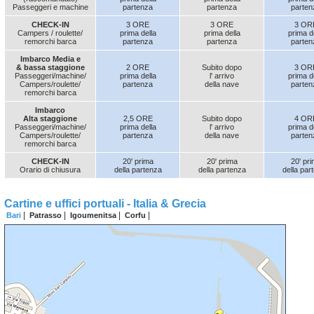
Passeggeri e machine
partenza
partenza
parten
CHECK-IN
3 ORE
3 ORE
3 OR
Campers / roulette/
prima della
prima della
prima d
remorchi barca
partenza
partenza
parten
Imbarco Media e
& bassa staggione
2 ORE
Subito dopo
3 OR
Passeggeri/machine/
prima della
l' arrivo
prima d
Campers/roulette/
partenza
della nave
parten
remorchi barca
Imbarco
Alta staggione
2,5 ORE
Subito dopo
4 OR
Passeggeri/machine/
prima della
l' arrivo
prima d
Campers/roulette/
partenza
della nave
parten
remorchi barca
CHECK-IN
20' prima
20' prima
20' pr
Orario di chiusura
della partenza
della partenza
della par
Cartine e uffici portuali - Italia & Grecia
|
|
|
|
Bari
Patrasso
Igoumenitsa
Corfu