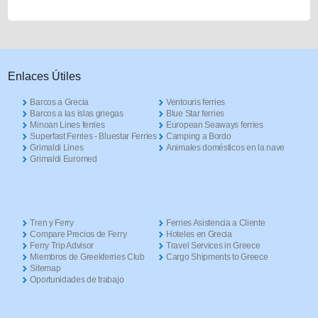
Enlaces Útiles
Barcos a Grecia
Ventouris ferries
Barcos a las islas griegas
Blue Star ferries
Minoan Lines ferries
European Seaways ferries
Superfast Ferries - Bluestar Ferries
Camping a Bordo
Grimaldi Lines
Animales domésticos en la nave
Grimaldi Euromed
Tren y Ferry
Ferries Asistencia a Cliente
Compare Precios de Ferry
Hoteles en Grecia
Ferry Trip Advisor
Travel Services in Greece
Miembros de Greekferries Club
Cargo Shipments to Greece
Sitemap
Oportunidades de trabajo