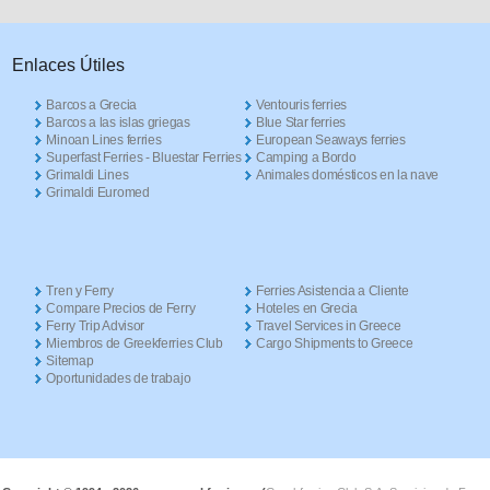
Enlaces Útiles
Barcos a Grecia
Ventouris ferries
Barcos a las islas griegas
Blue Star ferries
Minoan Lines ferries
European Seaways ferries
Superfast Ferries - Bluestar Ferries
Camping a Bordo
Grimaldi Lines
Animales domésticos en la nave
Grimaldi Euromed
Tren y Ferry
Ferries Asistencia a Cliente
Compare Precios de Ferry
Hoteles en Grecia
Ferry Trip Advisor
Travel Services in Greece
Miembros de Greekferries Club
Cargo Shipments to Greece
Sitemap
Oportunidades de trabajo