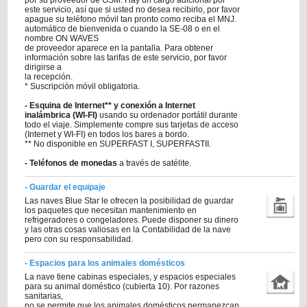
por su proveedor de GSM. Hay un cargo adicional por
este servicio, así que si usted no desea recibirlo, por favor
apague su teléfono móvil tan pronto como reciba el MNJ.
automático de bienvenida o cuando la SE-08 o en el
nombre ON WAVES
de proveedor aparece en la pantalla. Para obtener
información sobre las tarifas de este servicio, por favor
dirigirse a
la recepción.
* Suscripción móvil obligatoria.
- Esquina de Internet** y conexión a Internet
inalámbrica (WI-FI)
usando su ordenador portátil durante
todo el viaje. Simplemente compre sus tarjetas de acceso
(Internet y WI-FI) en todos los bares a bordo.
** No disponible en SUPERFAST I, SUPERFASTII.
- Teléfonos de monedas
a través de satélite.
- Guardar el equipaje
Las naves Blue Star le ofrecen la posibilidad de guardar
los paquetes que necesitan mantenimiento en
refrigeradores o congeladores. Puede disponer su dinero
y las otras cosas valiosas en la Contabilidad de la nave
pero con su responsabilidad.
- Espacios para los animales domésticos
La nave tiene cabinas especiales, y espacios especiales
para su animal doméstico (cubierta 10). Por razones
sanitarias,
no se permite que los animales domésticos permanezcan