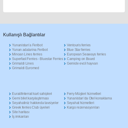
Κullanışlı Βağlantılar
Yunanistan’a Feribot
Ventouris ferries
Yunan adalarina Feribot
Blue Star ferries
Minoan Lines ferries
European Seaways ferries
Superfast Ferries - Bluestar Ferries
Camping on Board
Grimaldi Lines
Gemide evcil hayvan
Grimaldi Euromed
Eurail/Interrail kart sahipleri
Ferry Müşteri hizmetleri
Gemi bilet karşılaştırması
Yunanistan’da Otel konaklama
Seyahatiniz hakkında tavsiyeler
Seyahat hizmetleri
Greek ferries Club üyeleri
Kargo rezervasyonları
Site haritası
İş imkanları