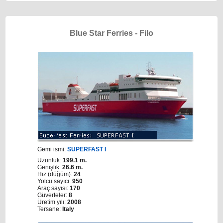
Blue Star Ferries - Filo
Gemi ismi:
SUPERFAST I
Uzunluk:
199.1 m.
Genişlik:
26.6 m.
Hız (düğüm):
24
Yolcu sayıcı:
950
Araç sayısı:
170
Güverteler:
8
Üretim yılı:
2008
Tersane:
Italy