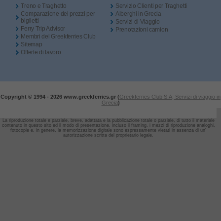
Treno e Traghetto
Servizio Clienti per Traghetti
Comparazione dei prezzi per
Alberghi in Grecia
biglietti
Servizi di Viaggio
Ferry Trip Advisor
Prenotazioni camion
Membri del Greekferries Club
Sitemap
Offerte di lavoro
Copyright © 1994 -
2026 www.greekferries.gr (
Greekferries Club S.A, Servizi di viaggio in
Grecia
)
La riproduzione totale e parziale, breve, adattata e la pubblicazione totale o parziale, di tutto il materiale
contenuto in questo sito ed il modo di presentazione, incluso il framing,
i mezzi di riproduzione analoghi,
fotocopie e, in genere, la memorizzazione digitale sono espressamente vietati in assenza di un'
autorizzazione scritta del proprietario legale.