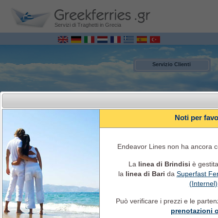
Servizi di Traghetti in Grecia
Servizio Clienti
Noti per fav
Endeavor Lines non ha ancora co
La
linea di Brindisi
è gestit
la
linea di Bari
da
Superfast Fer
MENU
(Internel)
Può verificare i prezzi e le parte
Italia – Grecia Prenotazione Traghetto ONLINE
Itinerari traghetti, orari, disponibilità e costo di biglietto, informazioni sui
prenotazioni 
traghetti e servizi