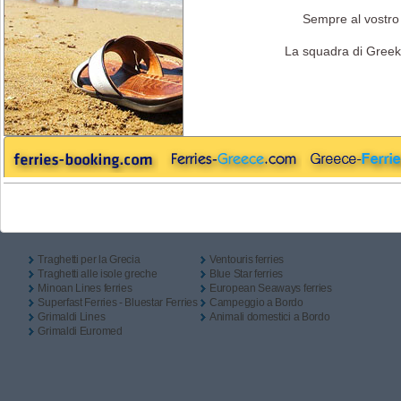
Solo Andata
Andata & Ritorno
Campeggio a Bordo
Sempre al vostro 
Partenza
La squadra di Greek
Ritorno
Link Utili
Traghetti per la Grecia
Ventouris ferries
Traghetti alle isole greche
Blue Star ferries
Minoan Lines ferries
European Seaways ferries
Superfast Ferries - Bluestar Ferries
Campeggio a Bordo
Grimaldi Lines
Animali domestici a Bordo
Grimaldi Euromed