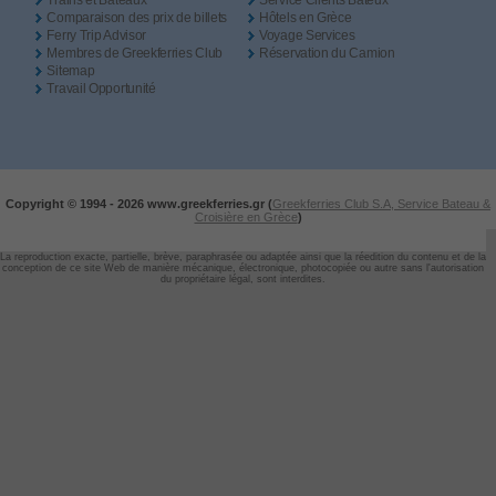
Trains et Bateaux
Service Clients Bateux
Comparaison des prix de billets
Hôtels en Grèce
Ferry Trip Advisor
Voyage Services
Membres de Greekferries Club
Réservation du Camion
Sitemap
Travail Opportunité
Copyright © 1994 -
2026 www.greekferries.gr (
Greekferries Club S.A, Service Bateau &
Croisière en Grèce
)
La reproduction exacte, partielle, brève, paraphrasée ou adaptée ainsi que la réedition du contenu et de la
conception de ce site Web de manière mécanique, électronique, photocopiée ou autre sans l'autorisation
du propriétaire légal, sont interdites.