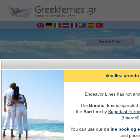
Services Bateau en Grèce
Service Client
Veuillez prendr
Endeavor Lines has not an
The
Brindisi line
is operated
the
Bari line
by
Superfast Ferri
MENU
(Internel)
You can use our
online booking 
Italie - Grèce Reservation de ferry EN LIGNE
Horaires, disponibilités, prix, informations et service de bateaux
and price