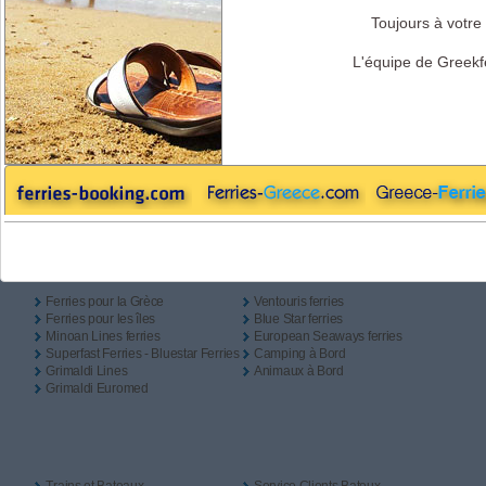
Aller
Retour
Camping à Bord
Toujours à votre 
Aller
L'équipe de Greekf
Retour
Liens Utiles
Ferries pour la Grèce
Ventouris ferries
Ferries pour les îles
Blue Star ferries
Minoan Lines ferries
European Seaways ferries
Superfast Ferries - Bluestar Ferries
Camping à Bord
Grimaldi Lines
Animaux à Bord
Grimaldi Euromed