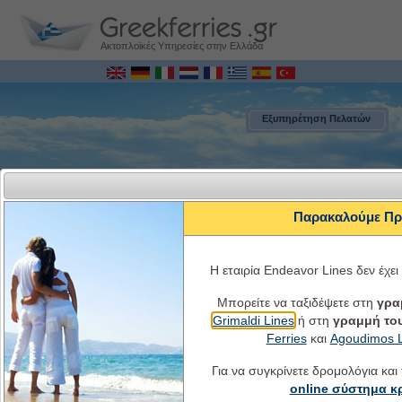
Ακτοπλοϊκές Υπηρεσίες στην Ελλάδα
Εξυπηρέτηση Πελατών
Παρακαλούμε Πρ
Η εταιρία Endeavor Lines δεν έχε
Μπορείτε να ταξιδέψετε στη
γρα
Grimaldi Lines
ή στη
γραμμή το
MENU
Ferries
και
Agoudimos Li
Για να συγκρίνετε δρομολόγια και
Ελλάδα-Ιταλία Online Κρατήσεις Εισιτηρίων Πλοίων
Δρομολόγια πλοίων, τιμές εισιτηρίων, ωράρια, διαθεσιμότητα θέσεων και
online σύστημα 
πληροφορίες