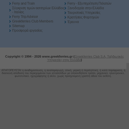
Ferry and Train
Ferry - Εξυπηρέτηση Πελατών
Σύγκριση τιμών εισιτηρίων Ελλάδος
Ξενοδοχεία στην Ελλάδα
- Ιταλίας
Τουριστικές Υπηρεσίες
Ferry Trip Advisor
Κρατήσεις Φορτηγών
Greekferries Club Members
Έρευνα
Sitemap
Προσφορά εργασίας
Copyright © 1994 -
2026 www.greekferries.gr (
Greekferries Club S.A, Ταξιδιωτικές
Υπηρεσίες στην Ελλάδα
)
ΑΠΑΓΟΡΕΥΕΤΑΙ η αναδημοσίευση, η αναπαραγωγή, ολική, μερική ή περιληπτική, ή κατά παράφραση, ή
διασκευή απόδοση του περιεχομένου των ιστοσελίδων
με οποιονδήποτε τρόπο, μηχανικό, ηλεκτρονικό,
φωτοτυπικό, ηχογράφησης ή άλλο, χωρίς προηγούμενη γραπτή άδεια του εκδότη.