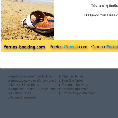
Απλή Μετάβαση
Με επιστροφή
Camping On Board
Πάντα στη διάθε
Μετάβαση
Η Ομάδα του Greekf
Επιστροφή
Χρήσιμα Links
Δρομολόγια από/προς Ελλάδα
Ventouris ferries
Δρομολόγια για τα ελληνικά νησιά
Blue Star ferries
Minoan Lines ferries
European Seaways
Superfast Ferries - Bluestar Ferries
Καμπινγκ στο πλοίο
Grimaldi Lines
Kατοικίδια ζώα στο πλοίο
Grimaldi Euromed