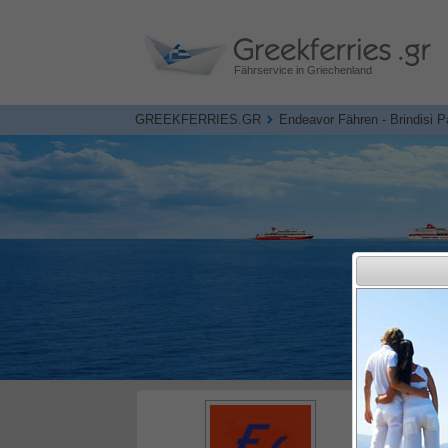
Fährservice in Griechenland
GREEKFERRIES.GR
Endeavor Fähren - Brindisi 