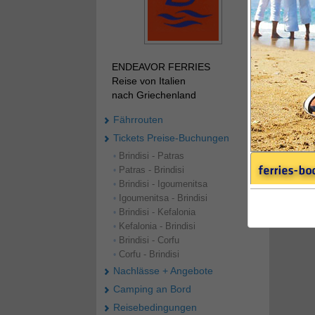
ENDEAVOR FERRIES
Reise von Italien
nach Griechenland
Fährrouten
Tickets Preise-Buchungen
Brindisi - Patras
•
Patras - Brindisi
•
Brindisi - Igoumenitsa
•
Igoumenitsa - Brindisi
•
Brindisi - Kefalonia
•
Kefalonia - Brindisi
•
Brindisi - Corfu
•
Corfu - Brindisi
•
Nachlässe + Angebote
Camping an Bord
Reisebedingungen