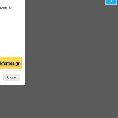
n Bord
tzen, um
Close