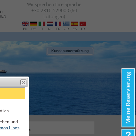
Wir sprechen Ihre Sprache
+30 2810 529000 (60
ZU
Leitungen)
HEN
EN
DE
IT
NL
FR
GR
ES
TR
Kundenunterstützung
tlich.
ieben und
NE buchen
mos Lines
ationen und Service