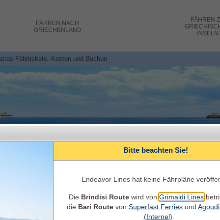
FÄHREN
FÄHREN
NACH
GRIECHISC
GRIECHENLAND
INSELN
Patras Fährtickets, Kosten und Buchungen
Bitte beachten Sie!
Endeavor Lines hat keine Fährpläne veröffen
Die
Brindisi Route
wird von
Grimaldi Lines
betr
Italien-Griechenland Fähren Tickets ONLI
die
Bari Route
von
Superfast Ferries
und
Agoudi
Fährverbindungen, Fahrzeiten, Verfügbarkeit, Inform
(Internel)
.