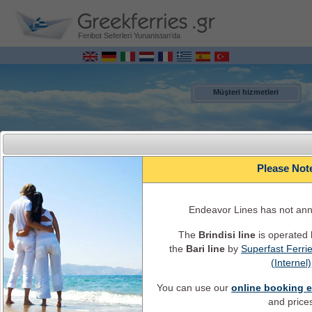
Feribot Seferleri Yunanistan'da
Müşteri hizmetleri
Please Not
Endeavor Lines has not an
The
Brindisi line
is operated
the
Bari line
by
Superfast Ferri
MENU
(Internel)
You can use our
online booking 
İtalya – Yunanistan ONLİNE Gemi Rezervasyonları
Gemi Programları, tarifeler, gemi geçerliği, bilet ücreti, gemi bilgisi ve hizmetler
and price