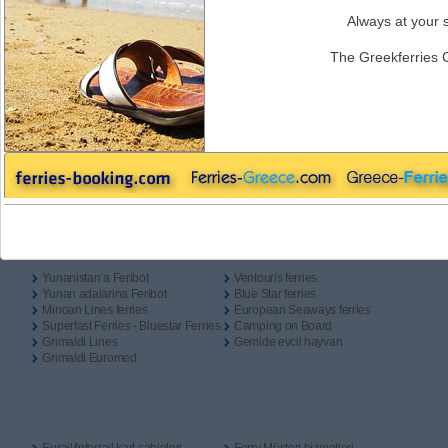
Tek yön
Gidiş geliş
Camping on Board?
Always at your s
Gidiş
The Greekferries 
Dönüş
Κullanışlı Βağlantılar
Yunanistan’a Feribot
Ventouris ferries
Yunan adalarina Feribot
Blue Star ferries
Minoan Lines ferries
European Seaways ferries
Superfast Ferries - Bluestar Ferries
Camping on Board
Grimaldi Lines
Gemide evcil hayvan
Grimaldi Euromed