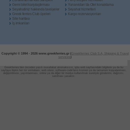
Eurail/Interrail kart sahipleri
Ferry Müşteri hizmetleri
Gemi bilet karşılaştırması
Yunanistan’da Otel konaklama
Seyahatiniz hakkında tavsiyeler
Seyahat hizmetleri
Greek ferries Club üyeleri
Kargo rezervasyonları
Site haritası
İş imkanları
Copyright © 1994 -
2026 www.greekferries.gr (
Greekferries Club S.A, Shipping & Travel
services
)
Greekferries’den önceden yazılı muvafakat alınmaksızın, işbu web sayfasındaki bilgilerin ya da bu
sayfaya ilişkin her tür veritabanı, web sitesi, software-code’ların
kısmen ya da tamamen kopyalanması,
değiştirilmesi, yayımlanması, online ya da diğer bir medya kullanılmak suretiyle gönderimi, dağıtımı,
satılması yasaktır.