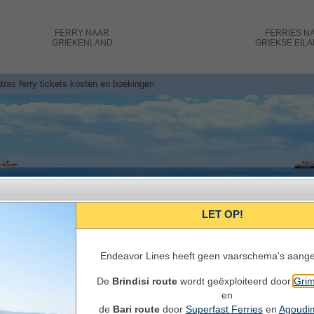
FERRY
NAAR
FERRIES
N
GRIEKENLAND
GRIEKSE EIL
atras ferry tickets kosten en boekingen
LET OP!
Endeavor Lines heeft geen vaarschema’s aang
De
Brindisi route
wordt geëxploiteerd door
Grim
Italië - Griekenland Ferry Bookings O
en
Ferry Schema’s, reistijden, ferry beschikbaarheid, ticketprij
de
Bari route
door
Superfast Ferries
en
Agoudi