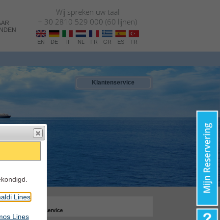
Wij spreken uw taal
+ 30 2810 529 000 (60 lijnen)
AAR
ANDEN
EN
DE
IT
NL
FR
GR
ES
TR
Klantenservice
ekondigd.
aldi Lines
NLINE
zen, ferry info en service
mos Lines