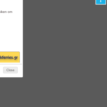
 Boord
iken om
Close