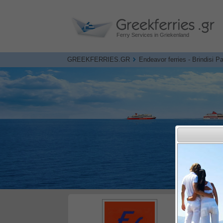
Ferry Services in Griekenland
GREEKFERRIES.GR
Endeavor ferries - Brindisi P