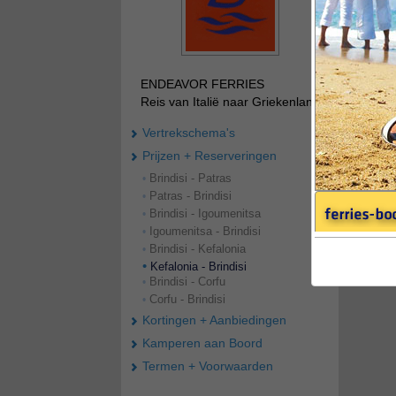
ENDEAVOR FERRIES
Reis van Italië naar Griekenland
Vertrekschema's
Prijzen + Reserveringen
Brindisi - Patras
•
Patras - Brindisi
•
Brindisi - Igoumenitsa
•
Igoumenitsa - Brindisi
•
Brindisi - Kefalonia
•
•
Kefalonia - Brindisi
Brindisi - Corfu
•
Corfu - Brindisi
•
Kortingen + Aanbiedingen
Kamperen aan Boord
Termen + Voorwaarden