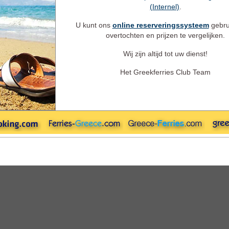
Heenreis
Retour
Camping aan
(Internel)
.
Heenreis
U kunt ons
online reserveringssysteem
gebru
overtochten en prijzen te vergelijken.
Terugreis
Wij zijn altijd tot uw dienst!
Het Greekferries Club Team