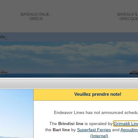
BATEAUX
ITALIE -
BATEAUX
Î
GRÈCE
GRECQU
illets de bateau et réservations Brindisi - Patras_
Veuillez prendre note!
Endeavor Lines has not announced schedu
The
Brindisi line
is operated by
Grimaldi Lin
Italie - Grèce Reservation de ferry EN 
the
Bari line
by
Superfast Ferries
and
Agoudim
Horaires, disponibilités, prix, informations et se
(Internel)
.