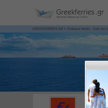
Services Bateau en Grèce
GREEKFERRIES.GR
Endeavor ferries - Coût des b