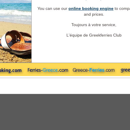
Aller
Retour
Camping à Bo
Aller
You can use our
online booking engine
to compa
and prices.
Toujours à votre service,
Retour
L'équipe de Greekferries Club