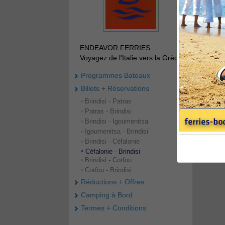
ENDEAVOR FERRIES
Voyagez de l'Italie vers la Grèce
Programmes Bateaux
Billets + Réservations
Brindisi - Patras
•
Patras - Brindisi
•
Brindisi - Igoumenitsa
•
Igoumenitsa - Brindisi
•
Brindisi - Céfalonie
•
•
Céfalonie - Brindisi
Brindisi - Corfou
•
Corfou - Brindisi
•
Réductions + Offres
Camping à Bord
Termes + Conditions