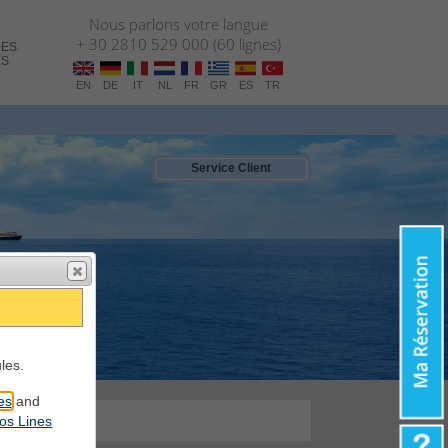
Nous parlons votre langue
+ 30 2810 529 000 (60 lignes)
LES
ES
EN
DE
IT
NL
FR
GR
ES
TR
Service Client
les.
es
and
LIGNE
os Lines
rvice de bateaux