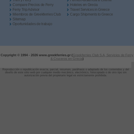
Tren y Ferry
Ferries Asistencia a Cliente
Compare Precios de Ferry
Hoteles en Grecia
Ferry Trip Advisor
Travel Services in Greece
Miembros de Greekferries Club
Cargo Shipments to Greece
Sitemap
Oportunidades de trabajo
Copyright © 1994 -
2026 www.greekferries.gr (
Greekferries Club S.A, Servicios de Ferry
& Cruceros en Grecia
)
Reproducción o republicación exacta, parcial, resumen, paráfrasis o adaptado de los contenidos y del
diseño de este sitio web por cualquier medio mecánico, electrónico, fotocopiado o de otro tipo sin
autorización previa del propietario legal es estrictamente prohibida.