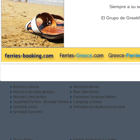
Solo Ida
Ida + Vuelta
Camping a Bordo?
Siempre a su se
Salida
El Grupo de Greekf
Regreso
Enlaces Útiles
Barcos a Grecia
Ventouris ferries
Barcos a las islas griegas
Blue Star ferries
Minoan Lines ferries
European Seaways ferries
Superfast Ferries - Bluestar Ferries
Camping a Bordo
Grimaldi Lines
Animales domésticos en la nave
Grimaldi Euromed