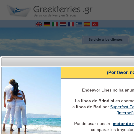
Servicios de Ferry en Grecia
Servicio a los clientes
¡Por favor, n
Endeavor Lines no ha anunc
La
línea de Brindisi
es opera
la
línea de Bari
por
Superfast Fe
MENU
(Internel)
Puede usar nuestro
motor de r
Italia - Grecia Ferries Reservas online
Itinerarios, horarios, el costo del ticket, información y servicios de ferry
comparar los trayectos 