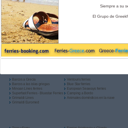
Solo Ida
Ida + Vuelta
Camping a Bordo?
Siempre a su se
Salida
El Grupo de Greekf
Regreso
Enlaces Útiles
Barcos a Grecia
Ventouris ferries
Barcos a las islas griegas
Blue Star ferries
Minoan Lines ferries
European Seaways ferries
Superfast Ferries - Bluestar Ferries
Camping a Bordo
Grimaldi Lines
Animales domésticos en la nave
Grimaldi Euromed