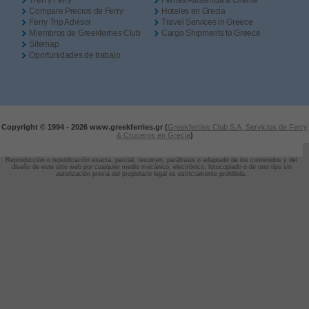
Tren y Ferry
Ferries Asistencia a Cliente
Compare Precios de Ferry
Hoteles en Grecia
Ferry Trip Advisor
Travel Services in Greece
Miembros de Greekferries Club
Cargo Shipments to Greece
Sitemap
Oportunidades de trabajo
Copyright © 1994 -
2026 www.greekferries.gr (
Greekferries Club S.A, Servicios de Ferry
& Cruceros en Grecia
)
Reproducción o republicación exacta, parcial, resumen, paráfrasis o adaptado de los contenidos y del
diseño de este sitio web por cualquier medio mecánico, electrónico, fotocopiado o de otro tipo sin
autorización previa del propietario legal es estrictamente prohibida.