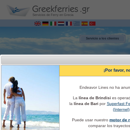
Servicios de Ferry en Grecia
Servicio a los clientes
¡Por favor, n
Endeavor Lines no ha anunc
La
línea de Brindisi
es opera
la
línea de Bari
por
Superfast Fe
MENU
(Internel)
Puede usar nuestro
motor de r
Italia - Grecia Ferries Reservas online
Itinerarios, horarios, el costo del ticket, información y servicios de ferry
comparar los trayectos 