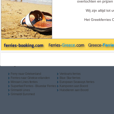
overtochten en prijzen 
Heenreis
Retour
Camping aan Boord
Heenreis
Wij zijn altijd tot 
Het Greekferries 
Terugreis
Handige Links
Ferry naar Griekenland
Ventouris ferries
Ferries naar Griekse eilanden
Blue Star ferries
Minoan Lines ferries
European Seaways ferries
Superfast Ferries - Bluestar Ferries
Kamperen aan Boord
Grimaldi Lines
Huisdieren aan Boord
Grimaldi Euromed