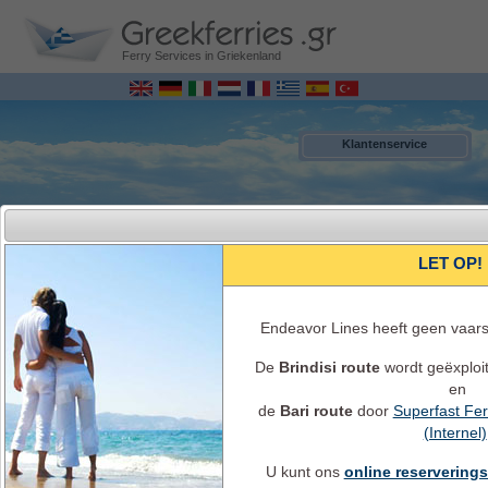
Ferry Services in Griekenland
Klantenservice
LET OP!
Endeavor Lines heeft geen vaar
De
Brindisi route
wordt geëxploi
en
MENU
de
Bari route
door
Superfast Fer
(Internel)
Italië - Griekenland Ferry Bookings ONLINE
Ferry Schema’s, reistijden, ferry beschikbaarheid, ticketprijzen, ferry info en
U kunt ons
online reservering
service