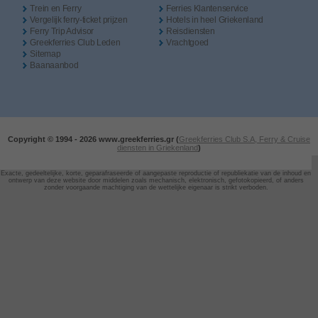
Trein en Ferry
Ferries Klantenservice
Vergelijk ferry-ticket prijzen
Hotels in heel Griekenland
Ferry Trip Advisor
Reisdiensten
Greekferries Club Leden
Vrachtgoed
Sitemap
Baanaanbod
Copyright © 1994 -
2026 www.greekferries.gr (
Greekferries Club S.A, Ferry & Cruise
diensten in Griekenland
)
Exacte, gedeeltelijke, korte, geparafraseerde of aangepaste reproductie of republiekatie van de inhoud en
ontwerp van deze website door
middelen zoals mechanisch, elektronisch, gefotokopieerd, of anders
zonder voorgaande machtiging van de wettelijke eigenaar is strikt verboden.