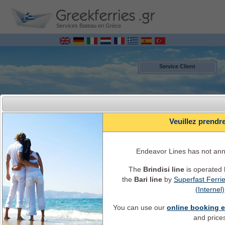
Services Bateau en Grèce
Service Client
Veuillez prendr
Endeavor Lines has not an
The
Brindisi line
is operated
the
Bari line
by
Superfast Ferri
MENU
(Internel)
You can use our
online booking 
Italie - Grèce Reservation de ferry EN LIGNE
Horaires, disponibilités, prix, informations et service de bateaux
and price