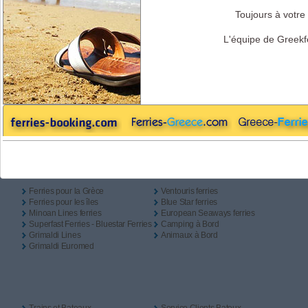
Aller
Retour
Camping à Bord
Toujours à votre 
Aller
L'équipe de Greekf
Retour
Liens Utiles
Ferries pour la Grèce
Ventouris ferries
Ferries pour les îles
Blue Star ferries
Minoan Lines ferries
European Seaways ferries
Superfast Ferries - Bluestar Ferries
Camping à Bord
Grimaldi Lines
Animaux à Bord
Grimaldi Euromed