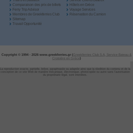
Trains et Bateaux
Service Clients Bateux
Comparaison des prix de billets
Hôtels en Grèce
Ferry Trip Advisor
Voyage Services
Membres de Greekferries Club
Réservation du Camion
Sitemap
Travail Opportunité
Copyright © 1994 -
2026 www.greekferries.gr (
Greekferries Club S.A, Service Bateau &
Croisière en Grèce
)
La reproduction exacte, partielle, brève, paraphrasée ou adaptée ainsi que la réedition du contenu et de la
conception de ce site Web de manière mécanique, électronique, photocopiée ou autre sans l'autorisation
du propriétaire légal, sont interdites.