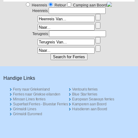
Heenreis
Retour
Camping aan Boord
Heenreis
Terugreis
Handige Links
Ferry naar Griekenland
Ventouris ferries
Ferries naar Griekse eilanden
Blue Star ferries
Minoan Lines ferries
European Seaways ferries
Superfast Ferries - Bluestar Ferries
Kamperen aan Boord
Grimaldi Lines
Huisdieren aan Boord
Grimaldi Euromed