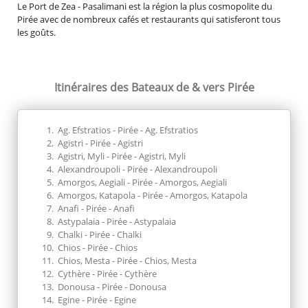
Le Port de Zea - Pasalimani est la région la plus cosmopolite du
Athènes e
Pirée avec de nombreux cafés et restaurants qui satisferont tous
influenc
les goûts.
citons la
Itinéraires des Bateaux
de & vers Pirée
Ag. Efstratios - Pirée - Ag. Efstratios
Agistri - Pirée - Agistri
Agistri, Myli - Pirée - Agistri, Myli
Alexandroupoli - Pirée - Alexandroupoli
Amorgos, Aegiali - Pirée - Amorgos, Aegiali
Amorgos, Katapola - Pirée - Amorgos, Katapola
Anafi - Pirée - Anafi
Astypalaia - Pirée - Astypalaia
Chalki - Pirée - Chalki
Chios - Pirée - Chios
Chios, Mesta - Pirée - Chios, Mesta
Cythère - Pirée - Cythère
Donousa - Pirée - Donousa
Egine - Pirée - Egine