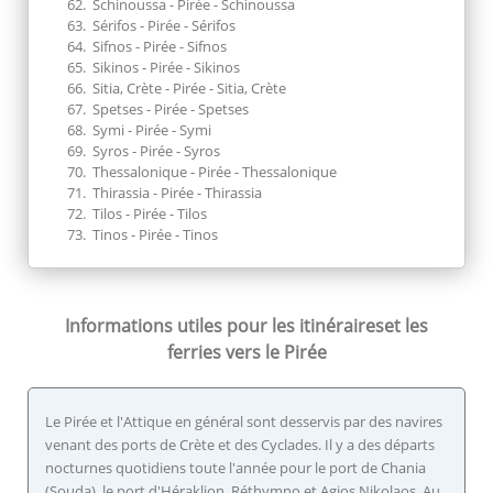
Schinoussa - Pirée - Schinoussa
Sérifos - Pirée - Sérifos
Sifnos - Pirée - Sifnos
Sikinos - Pirée - Sikinos
Sitia, Crète - Pirée - Sitia, Crète
Spetses - Pirée - Spetses
Symi - Pirée - Symi
Syros - Pirée - Syros
Thessalonique - Pirée - Thessalonique
Thirassia - Pirée - Thirassia
Tilos - Pirée - Tilos
Tinos - Pirée - Tinos
Informations utiles pour les itinéraires
et les
ferries vers le Pirée
Le Pirée et l'Attique en général sont desservis par des navires
venant des ports de Crète et des Cyclades. Il y a des départs
nocturnes quotidiens toute l'année pour le port de Chania
(Souda), le port d'Héraklion, Réthymno et Agios Nikolaos. Au