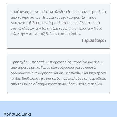
Η Μύκονος και γενικά οι Κυκλάδες εξυπηρετούνται με πλοία
από τα λιμάνια του Πειραιά και της Ραφήνας. Στη νήσο
Μύκονος ταξιδεύει κανείς με πλοίο και από όλα τα νησιά
των Κυκλάδων, την Ίο, την Σαντορίνη, την Πάρο, την Νάξο
κτλ. Στην Μύκονο ταξιδεύουν ακόμα πλοία...
Περισσότερα▾
Προσοχή !
Οι παραπάνω πληροφορίες μπορεί να αλλάξουν
από μήνα σε μήνα. Για να είστε σίγουροι για τα σωστά
δρομολόγια, αναχωρήσεις και αφίξεις πλοίων και high speed
ferries, διαθεσιμότητα και τιμές, παρακαλούμε ενημερωθείτε
από το Online σύστημα κρατήσεων θέσεων και εισιτηρίων.
Χρήσιμα Links