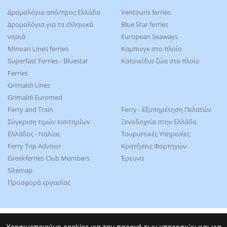
Δρομολόγια από/προς Ελλάδα
Ventouris ferries
Δρομολόγια για τα ελληνικά
Blue Star ferries
νησιά
European Seaways
Minoan Lines ferries
Καμπινγκ στο πλοίο
Superfast Ferries - Bluestar
Kατοικίδια ζώα στο πλοίο
Ferries
Grimaldi Lines
Grimaldi Euromed
Ferry and Train
Ferry - Εξυπηρέτηση Πελατών
Σύγκριση τιμών εισιτηρίων
Ξενοδοχεία στην Ελλάδα
Ελλάδος - Ιταλίας
Τουριστικές Υπηρεσίες
Ferry Trip Advisor
Κρατήσεις Φορτηγών
Greekferries Club Members
Έρευνα
Sitemap
Προσφορά εργασίας
Χρησιμοποιούμε cookies για την παροχή των υπηρεσιών και για