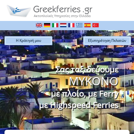
Ακτοπλοϊκές Υπηρεσίες στην Ελλάδα
Η Κράτησή μου
Εξυπηρέτηση Πελατών
Σας ταξιδεύουμε
ΜΥΚΟΝΟ
με πλοίo, με Ferry
με Highspeed Ferries