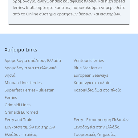
δρομολόγια, αναχωρήσεις και αφίξεις πλοίων και high speed
ferries, διαθεσιμότητα και τιμές, παρακαλούμε ενημερωθείτε
από το Online σύστημα κρατήσεων θέσεων και εισιτηρίων.
Χρήσιμα Links
Δρομολόγια από/προς Ελλάδα
Ventouris ferries
Δρομολόγια για τα ελληνικά
Blue Star ferries
νησιά
European Seaways
Minoan Lines ferries
Καμπινγκ στο πλοίο
Superfast Ferries - Bluestar
Kατοικίδια ζώα στο πλοίο
Ferries
Grimaldi Lines
Grimaldi Euromed
Ferry and Train
Ferry - Εξυπηρέτηση Πελατών
Σύγκριση τιμών εισιτηρίων
Ξενοδοχεία στην Ελλάδα
Ελλάδος - Ιταλίας
Τουριστικές Υπηρεσίες