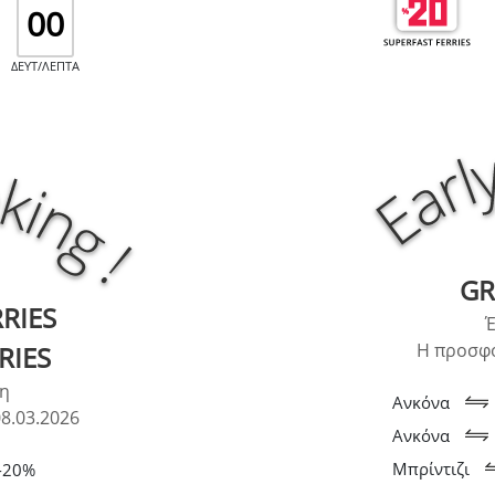
00
ΔΕΥΤ/ΛΕΠΤΑ
GR
RIES
Έ
Η προσφο
RIES
η
Ανκόνα
8.03.2026
Ανκόνα
Μπρίντιζι
-20%