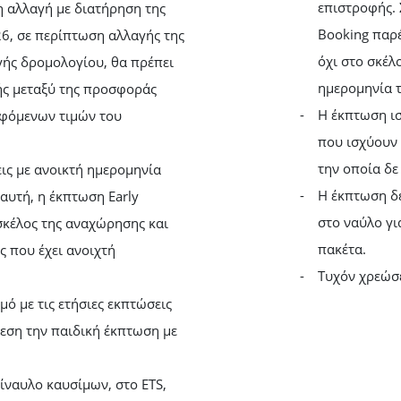
επιστροφής. 
η αλλαγή με διατήρηση της
Booking παρέ
26, σε περίπτωση αλλαγής της
όχι στο σκέλ
γής δρομολογίου, θα πρέπει
ημερομηνία τ
ής μεταξύ της προσφοράς
Η έκπτωση ισ
αφόμενων τιμών του
που ισχύουν 
την οποία δε
ις με ανοικτή ημερομηνία
Η έκπτωση δε
αυτή, η έκπτωση Early
στο ναύλο γι
σκέλος της αναχώρησης και
πακέτα.
ς που έχει ανοιχτή
Τυχόν χρεώσει
ό με τις ετήσιες εκπτώσεις
ρεση την παιδική έκπτωση με
ίναυλο καυσίμων, στο ETS,