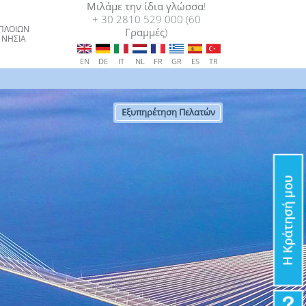
Μιλάμε την ίδια γλώσσα!
+ 30 2810 529 000 (60
ΠΛΟΙΩΝ
Γραμμές)
 ΝΗΣΙΑ
EN
DE
IT
NL
FR
GR
ES
TR
Εξυπηρέτηση Πελατών