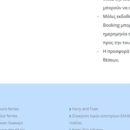
μπορούν να 
Μόλις εκδοθο
Booking μπο
ημερομηνία τ
προς την του
Η προσφορά ε
θέσεων.
uris ferries
Ferry and Train
tar ferries
Σύγκριση τιμών εισιτηρίων Ελλάδ
pean Seaways
Ιταλίας
νγκ στο πλοίο
Ferry Trip Advisor