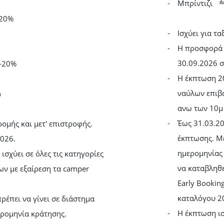
Μπρίντιζι
-20%
Ισχύει για τ
Η προσφορά 
30.09.2026 
-20%
Η έκπτωση 20
ναύλων επιβ
%
ανω των 10μ
Έως 31.03.20
ρομής και μετ' επιστροφής.
έκπτωσης. Με
2026.
ημερομηνίας 
ισχύει σε όλες τις κατηγορίες
να καταβληθε
ν με εξαίρεση τα camper
Early Bookin
καταλόγου 2
ρέπει να γίνει σε διάστημα
Η έκπτωση ισ
ερομηνία κράτησης.