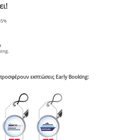
ει!
35%
α
ing.
προσφέρουν εκπτώσεις Early Booking: