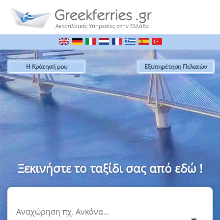
Ακτοπλοϊκές Υπηρεσίες στην Ελλάδα
Η Κράτησή μου
Εξυπηρέτηση Πελατών
Ξεκινήστε το ταξίδι σας από εδώ !