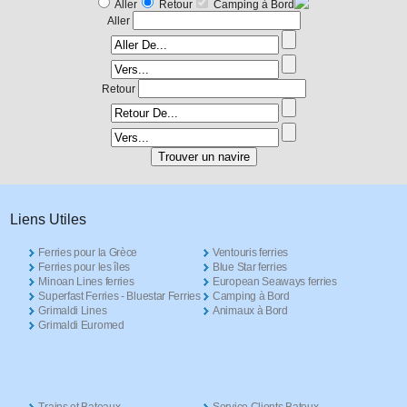
Aller
Retour
Camping à Bord
Aller
Retour
Liens Utiles
Ferries pour la Grèce
Ventouris ferries
Ferries pour les îles
Blue Star ferries
Minoan Lines ferries
European Seaways ferries
Superfast Ferries - Bluestar Ferries
Camping à Bord
Grimaldi Lines
Animaux à Bord
Grimaldi Euromed