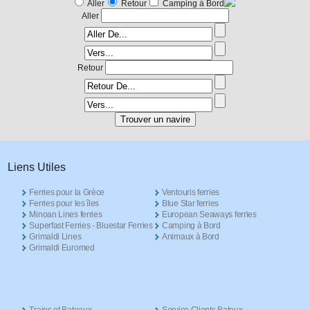
Aller
Retour
Camping à Bord
Aller
Retour
Liens Utiles
Ferries pour la Grèce
Ventouris ferries
Ferries pour les îles
Blue Star ferries
Minoan Lines ferries
European Seaways ferries
Superfast Ferries - Bluestar Ferries
Camping à Bord
Grimaldi Lines
Animaux à Bord
Grimaldi Euromed