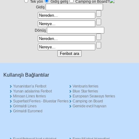
Tek yön
Gidiş geliş
Camping on Board?
Gidiş
Dönüş
Κullanışlı Βağlantılar
Yunanistan’a Feribot
Ventouris ferries
Yunan adalarina Feribot
Blue Star ferries
Minoan Lines ferries
European Seaways ferries
Superfast Ferries - Bluestar Ferries
Camping on Board
Grimaldi Lines
Gemide evcil hayvan
Grimaldi Euromed