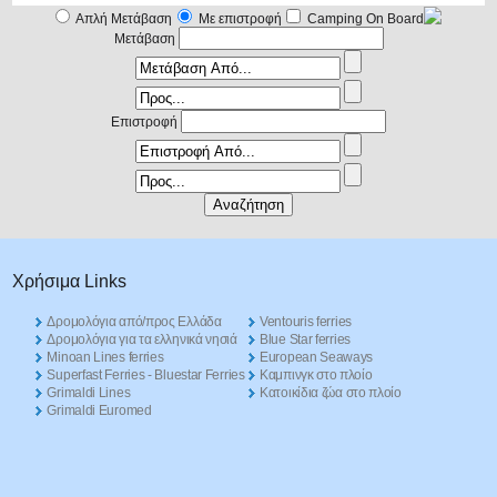
Απλή Μετάβαση
Με επιστροφή
Camping On Board
Μετάβαση
Επιστροφή
Χρήσιμα Links
Δρομολόγια από/προς Ελλάδα
Ventouris ferries
Δρομολόγια για τα ελληνικά νησιά
Blue Star ferries
Minoan Lines ferries
European Seaways
Superfast Ferries - Bluestar Ferries
Καμπινγκ στο πλοίο
Grimaldi Lines
Kατοικίδια ζώα στο πλοίο
Grimaldi Euromed