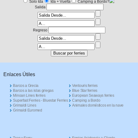
Solo Ida
Ida + Vuelta
Camping a Bordo?
Salida
Regreso
Enlaces Útiles
Barcos a Grecia
Ventouris ferries
Barcos a las islas griegas
Blue Star ferries
Minoan Lines ferries
European Seaways ferries
Superfast Ferries - Bluestar Ferries
Camping a Bordo
Grimaldi Lines
Animales domésticos en la nave
Grimaldi Euromed