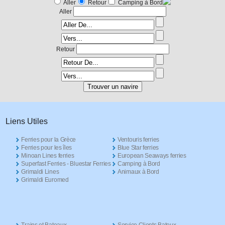
Aller
Retour
Camping à Bord
Aller
Retour
Liens Utiles
Ferries pour la Grèce
Ventouris ferries
Ferries pour les îles
Blue Star ferries
Minoan Lines ferries
European Seaways ferries
Superfast Ferries - Bluestar Ferries
Camping à Bord
Grimaldi Lines
Animaux à Bord
Grimaldi Euromed