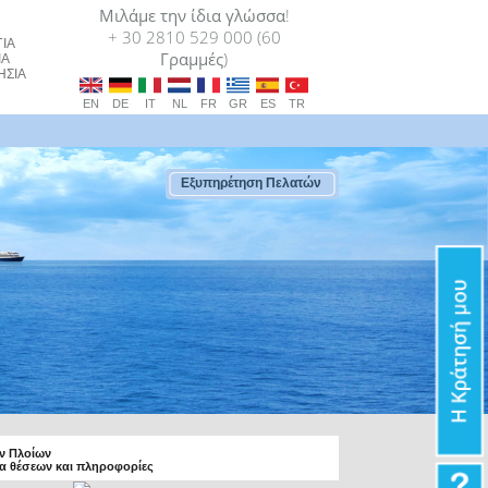
Μιλάμε την ίδια γλώσσα!
+ 30 2810 529 000 (60
ΙΑ
Γραμμές)
ΙΑ
ΗΣΙΑ
EN
DE
IT
NL
FR
GR
ES
TR
Εξυπηρέτηση Πελατών
ων Πλοίων
τα θέσεων και πληροφορίες